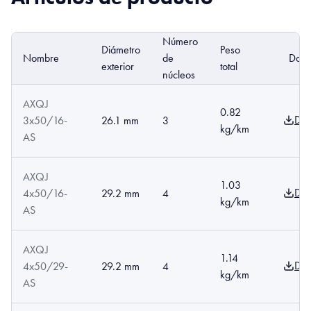
Número
Diámetro
Peso
Nombre
de
DoP
exterior
total
núcleos
AXQJ
0.82
Dow
3x50/16-
26.1 mm
3
kg/km
AS
AXQJ
1.03
Dow
4x50/16-
29.2 mm
4
kg/km
AS
AXQJ
1.14
Dow
4x50/29-
29.2 mm
4
kg/km
AS