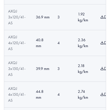
AXQJ
1.92
Dow
3x120/41-
36.9 mm
3
kg/km
AS
AXQJ
40.8
2.36
Dow
4x120/41-
4
mm
kg/km
AS
AXQJ
2.18
Dow
3x150/41-
39.9 mm
3
kg/km
AS
AXQJ
44.8
2.74
Dow
4x150/41-
4
mm
kg/km
AS