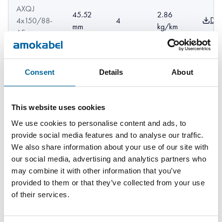
AXQJ
45.52
2.86
Dow
4x150/88-
4
mm
kg/km
AS
AXQJ
44.18
2.77
Dow
Consent
Details
About
3x185/57-
3
mm
kg/km
AS
This website uses cookies
AXQJ
3.43
We use cookies to personalise content and ads, to
Dow
4x185/57-
49.2 mm
4
kg/km
provide social media features and to analyse our traffic.
AS
We also share information about your use of our site with
our social media, advertising and analytics partners who
AXQJ
50.32
3.54
may combine it with other information that you’ve
Dow
3x240/72-
3
mm
kg/km
provided to them or that they’ve collected from your use
AS
of their services.
AXQJ