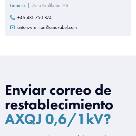
Finance
|
Amo Kraftkabel AB
+46 481 750 874
anton.wretman@amokabel.com
Enviar correo de
restablecimiento
AXQJ 0,6/1kV?