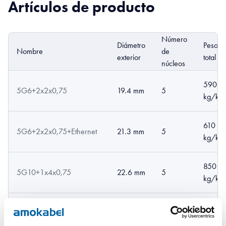
Artículos de producto
Número
Diámetro
Peso
Nombre
de
exterior
total
núcleos
590
5G6+2x2x0,75
19.4 mm
5
kg/km
610
5G6+2x2x0,75+Ethernet
21.3 mm
5
kg/km
850
5G10+1x4x0,75
22.6 mm
5
kg/km
870
5G10+1x4x0,75+Ethernet
23.5 mm
5
kg/km