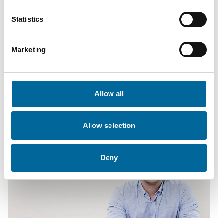
Statistics
Marketing
Contacta con nuestros
especialistas
Allow all
Allow selection
Deny