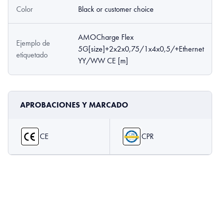
Color
Black or customer choice
AMOCharge Flex
Ejemplo de
5G[size]+2x2x0,75/1x4x0,5/+Ethernet
etiquetado
YY/WW CE [m]
APROBACIONES Y MARCADO
CE
CPR