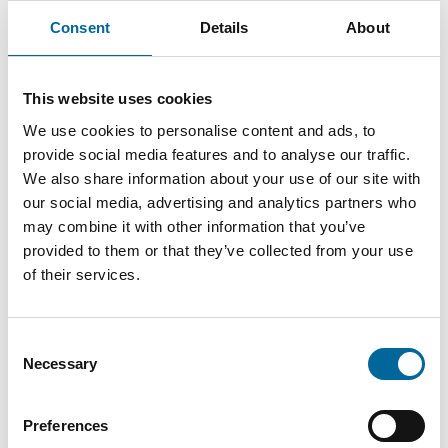
Consent
Details
About
1150
5G16+1x4x0,75
25 mm
5
kg/km
This website uses cookies
1170
We use cookies to personalise content and ads, to
5G16+1x4x0,75+Ethernet
25 mm
5
kg/km
provide social media features and to analyse our traffic.
We also share information about your use of our site with
our social media, advertising and analytics partners who
may combine it with other information that you’ve
provided to them or that they’ve collected from your use
of their services.
Consent
Descargas
Necessary
Selection
AmoCharge Flex - AmoCharge Flex product sheet.pdf
Preferences