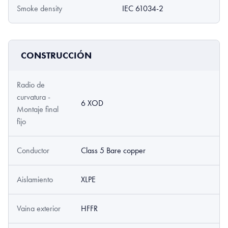
Smoke density
IEC 61034-2
CONSTRUCCIÓN
Radio de
curvatura -
6 XOD
Montaje final
fijo
Conductor
Class 5 Bare copper
Aislamiento
XLPE
Vaina exterior
HFFR