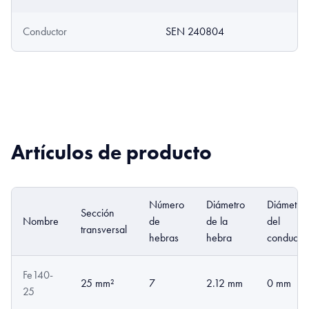
Conductor
SEN 240804
Artículos de producto
Número
Diámetro
Diámetro
Sección
Nombre
de
de la
del
transversal
hebras
hebra
conductor
Fe140-
25 mm²
7
2.12 mm
0 mm
25