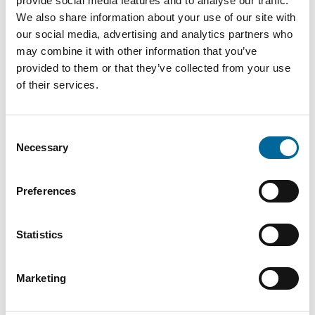
provide social media features and to analyse our traffic.
We also share information about your use of our site with
our social media, advertising and analytics partners who
may combine it with other information that you’ve
provided to them or that they’ve collected from your use
of their services.
Consent
Necessary
Selection
Preferences
Statistics
Fredrik Karlsson
Sales
|
Amo Kraftkabel AB
Marketing
+46 481 750 864
fredrik.karlsson@amokabel.com