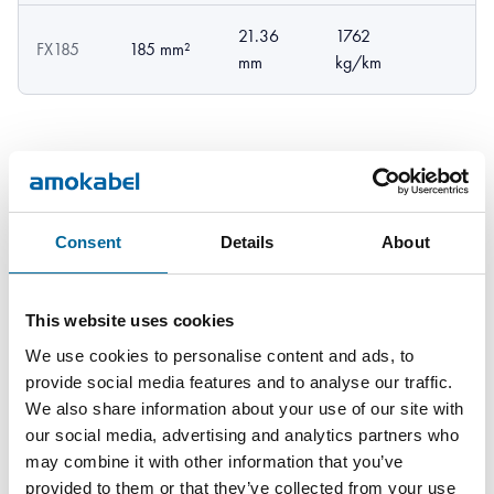
21.36
1762
FX185
185 mm²
mm
kg/km
Consent
Details
About
Descargas
This website uses cookies
We use cookies to personalise content and ads, to
FX copper wire 25-185 - FX copper wire 25-185 product
provide social media features and to analyse our traffic.
sheet.pdf
We also share information about your use of our site with
our social media, advertising and analytics partners who
may combine it with other information that you’ve
provided to them or that they’ve collected from your use