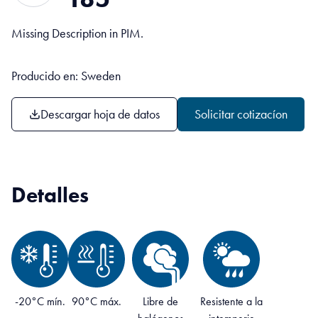
Missing Description in PIM.
Producido en: Sweden
Descargar hoja de datos
Solicitar cotizacíon
Detalles
-20°C mín.
90°C máx.
Libre de
Resistente a la