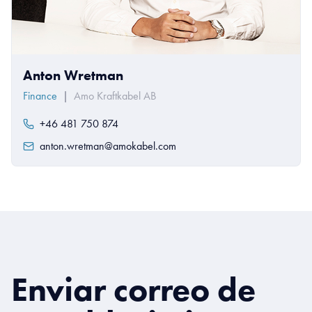
Anton Wretman
Finance
|
Amo Kraftkabel AB
+46 481 750 874
anton.wretman@amokabel.com
Enviar correo de