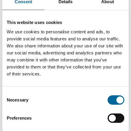
Consent
Details
About
FXQJ-EMC
6850
4x150/70
41.8 mm
4
kg/km
This website uses cookies
S
We use cookies to personalise content and ads, to
provide social media features and to analyse our traffic.
FXQJ-EMC
6800
We also share information about your use of our site with
3x185/95
45 mm
3
kg/km
our social media, advertising and analytics partners who
S
may combine it with other information that you’ve
provided to them or that they’ve collected from your use
FXQJ-EMC
of their services.
8650
4x185/95
49.9 mm
4
kg/km
S
Consent
Necessary
Selection
FXQJ-EMC
8640
3x240/120
51.1 mm
3
kg/km
S
Preferences