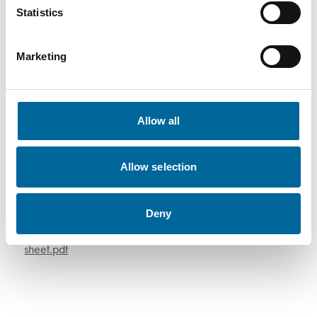
FXQJ-EMC
11000
Statistics
4x240/120
55.1 mm
4
kg/km
S
Marketing
Allow all
Allow selection
Descargas
Deny
FXQJ-EMC 0,6/1kV - FXQJ-EMC 0,6/1kV product
sheet.pdf