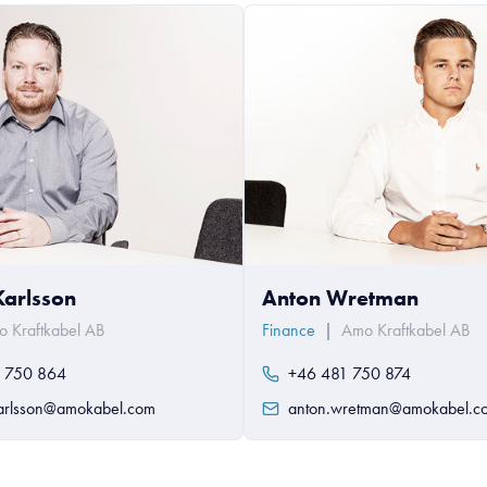
Karlsson
Anton Wretman
 Kraftkabel AB
Finance
|
Amo Kraftkabel AB
 750 864
+46 481 750 874
karlsson@amokabel.com
anton.wretman@amokabel.c