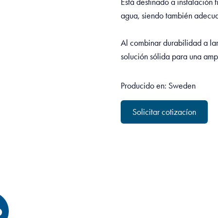
Está destinado a instalación f
agua, siendo también adecua
Al combinar durabilidad a la
solución sólida para una ampl
Producido en: Sweden
Solicitar cotizacíon