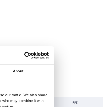
About
se our traffic. We also share
ers who may combine it with
l
DoP
EPD
 services.