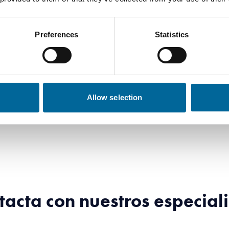
4
785 kg/
Preferences
Statistics
4
1371 kg
4
2115 kg
Allow selection
4
3405 kg
tacta con nuestros especiali