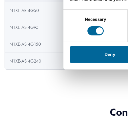
N1XE-AR 4G50
28.3 mm
Consent
Necessary
Selection
N1XE-AS 4G95
33.2 mm
N1XE-AS 4G150
40.8 mm
Deny
N1XE-AS 4G240
51.8 mm
Con