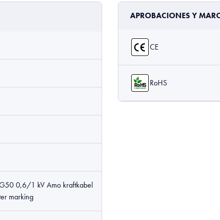
APROBACIONES Y MAR
CE
RoHS
50 0,6/1 kV Amo kraftkabel
er marking