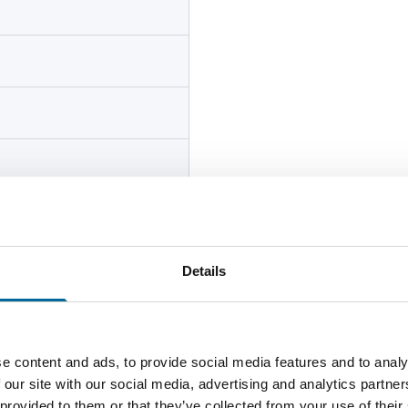
Details
e content and ads, to provide social media features and to analy
 our site with our social media, advertising and analytics partn
Número de núcleos
Peso tota
 provided to them or that they’ve collected from your use of their