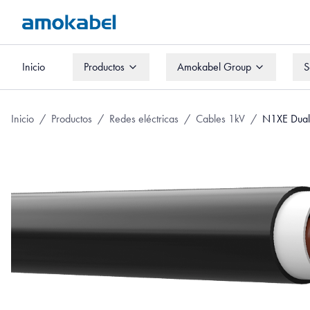
Inicio
Productos
Amokabel Group
S
Inicio
Productos
Amokabel Group
S
Inicio
/
Productos
/
Redes eléctricas
/
Cables 1kV
/
N1XE Dual