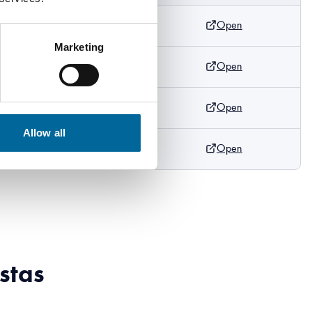
Open
km
Marketing
Open
/km
Open
/km
Allow all
Open
/km
stas