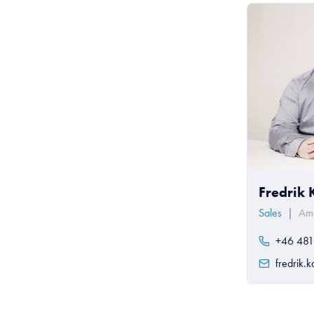
Fredrik 
Sales
|
Amo
+46 481
fredrik.