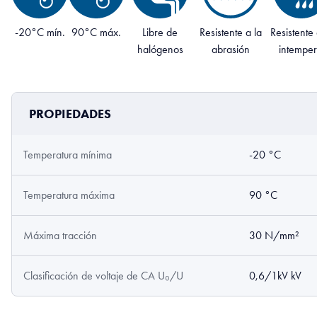
-20°C mín.
90°C máx.
Libre de
Resistente a la
Resistente 
halógenos
abrasión
intemper
PROPIEDADES
Temperatura mínima
-20 °C
Temperatura máxima
90 °C
Máxima tracción
30 N/mm²
Clasificación de voltaje de CA U₀/U
0,6/1kV kV