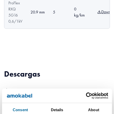
ProFlex
RXQ
0
Downlo
20.9 mm
5
5G16
kg/km
0,6/1kV
Descargas
ProFlex RXQ - RXQ amoPro.pdf
Consent
Details
About