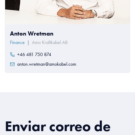
Anton Wretman
Finance
|
Amo Kraftkabel AB
+46 481 750 874
anton.wretman@amokabel.com
Enviar correo de