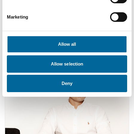
Marketing
Fredrik Karlsson
Sales
|
Amo Kraftkabel AB
Allow all
+46 481 750 864
fredrik.karlsson@amokabel.com
Allow selection
Deny