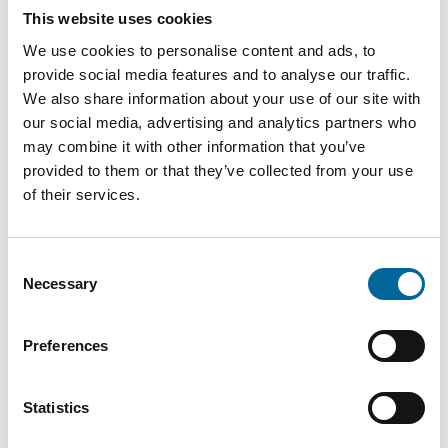
This website uses cookies
+46 481 750 874
We use cookies to personalise content and ads, to
anton.wretman@amokabel.com
provide social media features and to analyse our traffic.
We also share information about your use of our site with
our social media, advertising and analytics partners who
may combine it with other information that you’ve
provided to them or that they’ve collected from your use
of their services.
Consent
Necessary
Selection
Preferences
Statistics
Fredrik Karlsson