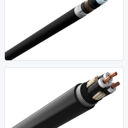
AXLJ-F TTCL
Missing Description in PIM.
TXRE 20(24)kV