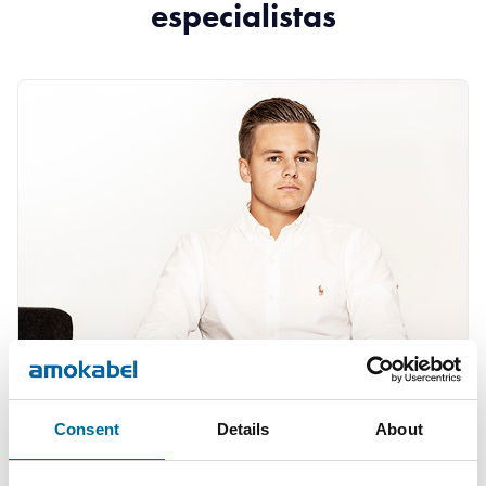
especialistas
Consent
Details
About
Anton Wretman
Finance
|
Amo Kraftkabel AB