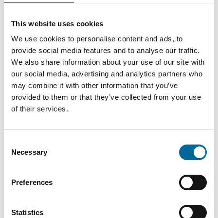
CCSX
24.16
724
159 AL7
159 mm²
mm
kg/km
This website uses cookies
33kV W
We use cookies to personalise content and ads, to
provide social media features and to analyse our traffic.
CCSX
751
We also share information about your use of our site with
159 AL7
159 mm²
24.9 mm
kg/km
our social media, advertising and analytics partners who
52kV W
may combine it with other information that you’ve
provided to them or that they’ve collected from your use
CCSX
of their services.
241 AL7
920
241 mm²
25.3 mm
20(24)kV
kg/km
W
Consent
Necessary
Selection
CCSX
27.96
1023
241 AL7
241 mm²
Preferences
mm
kg/km
33kV W
Statistics