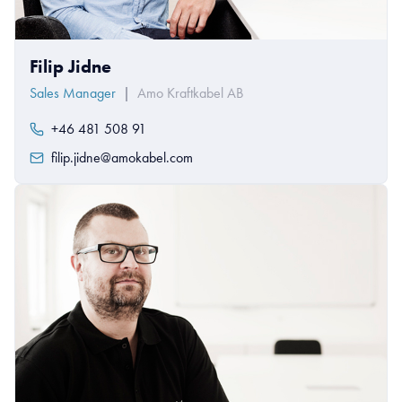
Filip Jidne
Sales Manager
|
Amo Kraftkabel AB
+46 481 508 91
filip.jidne@amokabel.com