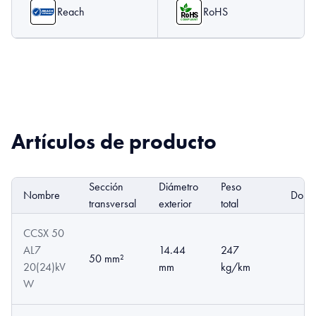
Reach
RoHS
Artículos de producto
Sección
Diámetro
Peso
Nombre
DoP
transversal
exterior
total
CCSX 50
AL7
14.44
247
50 mm²
20(24)kV
mm
kg/km
W