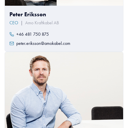
Peter Eriksson
CEO
|
Amo Kraftkabel AB
+46 481 750 875
peter.eriksson@amokabel.com