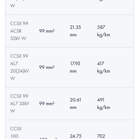
W
CCSX 99
21.35
587
ACSR
99 mm²
mm
kg/km
52kV W
CCSX 99
AL7
17.95
417
99 mm²
20(24)kV
mm
kg/km
W
CCSX 99
20.61
491
AL7 33kV
99 mm²
mm
kg/km
W
CCSX
100
24.75
702