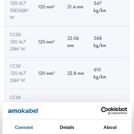
120 AL7
547
120 mm²
21.4 mm
30(36)kV
kg/km
W
CCSX
22.06
568
120 AL7
120 mm²
mm
kg/km
33kV W
CCSX
610
120 AL7
120 mm²
22.8 mm
kg/km
52kV W
CCSX
159 AL7
635
159 mm²
21.5 mm
20(24)kV
kg/km
W
Consent
Details
About