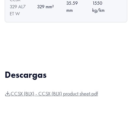
35.59
1550
329 AL7
329 mm²
mm
kg/km
ET W
Descargas
CCSX (BLX) - CCSX (BLX) product sheet.pdf