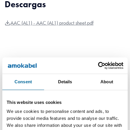
Descargas
AAC (AL1) - AAC (AL1) product sheet.pdf
Contacta con nuestros
Consent
Details
About
especialistas
This website uses cookies
We use cookies to personalise content and ads, to
provide social media features and to analyse our traffic.
We also share information about your use of our site with