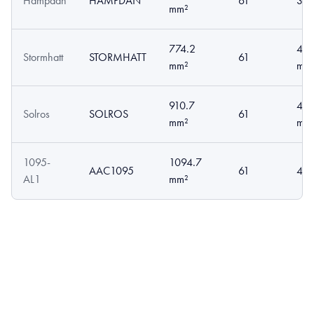
Hampdån
HAMPDÅN
61
3.5
mm²
774.2
4.0
Stormhatt
STORMHATT
61
mm²
mm
910.7
4.3
Solros
SOLROS
61
mm²
mm
1095-
1094.7
AAC1095
61
4.7
AL1
mm²