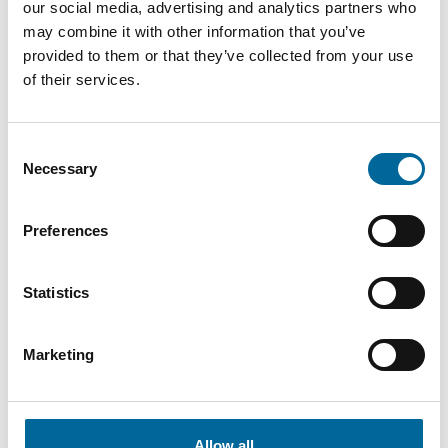
our social media, advertising and analytics partners who
may combine it with other information that you’ve
provided to them or that they’ve collected from your use
of their services.
Consent
Necessary
Selection
Preferences
Filip Jidne
Sales Manager
|
Amo Kraftkabel AB
Statistics
+46 481 508 91
Marketing
filip.jidne@amokabel.com
Allow all