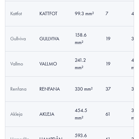
Kattfot
KATTFOT
99.3 mm²
7
4.2
158.6
Gullviva
GULLVIVA
19
3.2
mm²
241.2
4.0
Vallmo
VALLMO
19
mm²
mm
Renfana
RENFANA
330 mm²
37
3.3
454.5
3.0
Akleja
AKLEJA
61
mm²
mm
593.6