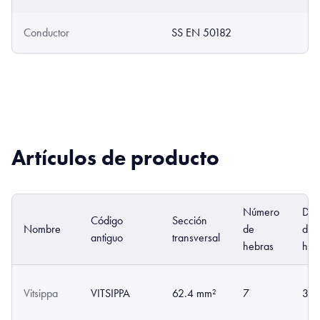
Conductor
SS EN 50182
Artículos de producto
Número
Diá
Código
Sección
Nombre
de
de l
antiguo
transversal
hebras
heb
Vitsippa
VITSIPPA
62.4 mm²
7
3.3