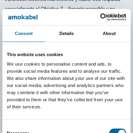
especialmente el Objetivo 7 – Energía asequible y no
contaminante y el Objetivo 9 – Industria, innovación e
infraestructura, donde un suministro energético fiable y el
Consent
Details
About
desarrollo tecnológico son esenciales para el progreso
sostenible de la sociedad.
This website uses cookies
Amokabel también trabaja para reducir su impacto climático
We use cookies to personalise content and ads, to
y ambiental mediante un uso más eficiente de los recursos, la
provide social media features and to analyse our traffic.
reducción de residuos y un mayor uso de materiales
We also share information about your use of our site with
sostenibles en la producción. La empresa tiene como
our social media, advertising and analytics partners who
may combine it with other information that you’ve
objetivo optimizar el uso de la energía en sus procesos y
provided to them or that they’ve collected from your use
mejorar continuamente su rendimiento ambiental. Estas
of their services.
iniciativas contribuyen especialmente al Objetivo 12 –
Producción y consumo responsables y al Objetivo 13 –
Consent
Acción por el clima.