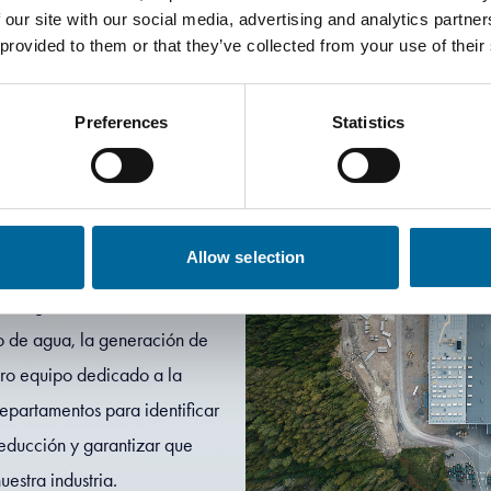
 our site with our social media, advertising and analytics partn
o impacto
 provided to them or that they’ve collected from your use of their
Preferences
Statistics
tal en todas las operaciones,
Allow selection
estro impacto en el planeta. A
 un seguimiento de indicadores
o de agua, la generación de
tro equipo dedicado a la
departamentos para identificar
educción y garantizar que
estra industria.