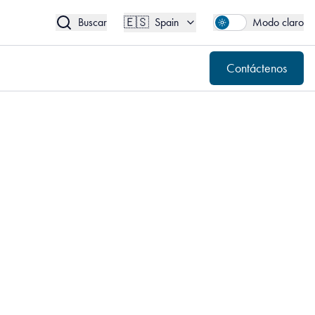
🇪🇸
Contáctenos
Spain
🇪🇸
Buscar
Spain
Modo claro
Contáctenos