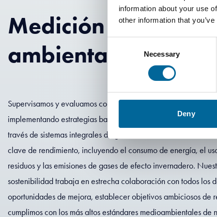
information about your use of
Medición de nuestr
other information that you’ve
Consent
ambiental
Necessary
Selection
Supervisamos y evaluamos continuamente nuestra huella ambien
Deny
implementando estrategias basadas en datos para minimizar nu
través de sistemas integrales de gestión ambiental, realizamos
clave de rendimiento, incluyendo el consumo de energía, el us
residuos y las emisiones de gases de efecto invernadero. Nues
sostenibilidad trabaja en estrecha colaboración con todos los 
oportunidades de mejora, establecer objetivos ambiciosos de r
cumplimos con los más altos estándares medioambientales de nu