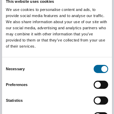
This website uses cookies
We use cookies to personalise content and ads, to
100 %
provide social media features and to analyse our traffic.
We also share information about your use of our site with
autosuficientes en
our social media, advertising and analytics partners who
may combine it with other information that you’ve
provided to them or that they’ve collected from your use
energía renovable
of their services.
Consent
En Amokabel trabajamos por una actividad empresarial
Necessary
Selection
responsable, lo que significa que somos constantemente
conscientes de cómo la empresa afecta a la sociedad y al
Preferences
medio ambiente. Esto está estrechamente relacionado con el
desarrollo sostenible: equilibrar los aspectos económicos
Statistics
con los ambientales y sociales.