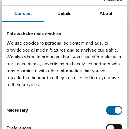
las creencias religiosas, la discapacidad o la identidad.
Consent
Details
About
Juntos construimos un entorno de trabajo donde las
diferencias no solo se aceptan, sino que se valoran de
This website uses cookies
verdad.
We use cookies to personalise content and ads, to
Nos esforzamos por garantizar que cada persona en
provide social media features and to analyse our traffic.
Amokabel se sienta vista, escuchada y respetada. Todos los
We also share information about your use of our site with
empleados, independientemente de su origen, tienen las
our social media, advertising and analytics partners who
may combine it with other information that you’ve
mismas oportunidades de asumir responsabilidades, influir y
provided to them or that they’ve collected from your use
desarrollar sus competencias. Trabajamos para crear
of their services.
condiciones justas identificando y eliminando barreras
estructurales.
Consent
Para nosotros, la inclusión significa crear activamente un
Necessary
Selection
entorno laboral en el que cada voz importe y donde todos
se sientan parte del conjunto y tengan la confianza de ser
Preferences