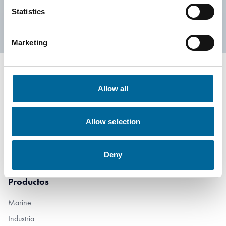
Statistics
Marketing
Allow all
C/Pius XII s/n 08785 Vallbona d´Anoia - Barcelona - España
Allow selection
+34 93 771 9034
info@amokabel-iac.com
Deny
Productos
Marine
Industria