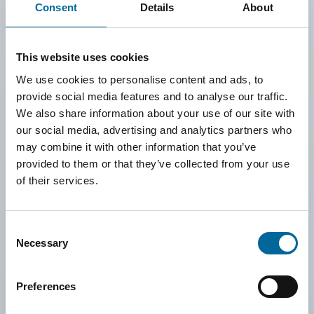
Consent
Details
About
Nos comprometemos a prevenir los riesgos laborales,
promover el bienestar físico y mental, y fomentar un entorno
de trabajo positivo e inclusivo. Los procedimientos de
This website uses cookies
seguridad, la formación periódica y una comunicación clara
We use cookies to personalise content and ads, to
provide social media features and to analyse our traffic.
son fundamentales en nuestra forma de trabajar. Fomentamos
We also share information about your use of our site with
la participación activa, y nuestros empleados tienen la
our social media, advertising and analytics partners who
capacidad de influir en su entorno laboral, porque creemos
may combine it with other information that you’ve
provided to them or that they’ve collected from your use
que el compromiso crece en una cultura donde las personas
of their services.
se sienten escuchadas y valoradas.
También tenemos tolerancia cero frente al acoso o
Consent
conductas abusivas. A través de un plan de acción claro, una
Necessary
Selection
política de igualdad y diversidad, y acciones continuas de
sensibilización, garantizamos que todas las personas sean
Preferences
tratadas con dignidad y respeto.