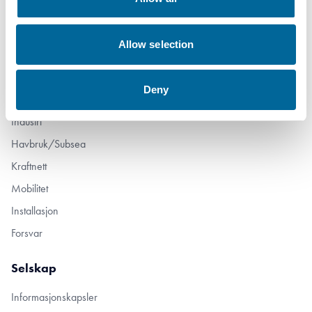
+47 70 17 18 90
Allow selection
post@amokabel.com
Deny
Produkter
Industri
Havbruk/Subsea
Kraftnett
Mobilitet
Installasjon
Forsvar
Selskap
Informasjonskapsler