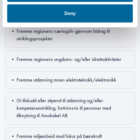
Det kan søkes om midler til følgende formål:
Deny
•
Fremme regionens næringsliv gjennom bidrag til
utviklingsprosjekter
•
Fremme regionens ungdoms- og/eller idrettsaktiviteter
•
Fremme utdanning innen elektroteknikk/elektronikk
•
Gi tilskudd eller stipend til utdanning og/eller
kompetanseutvikling, fortrinnsvis til personer med
tilknytning til Amokabel AB
•
Fremme miljøarbeid med fokus på bærekraft