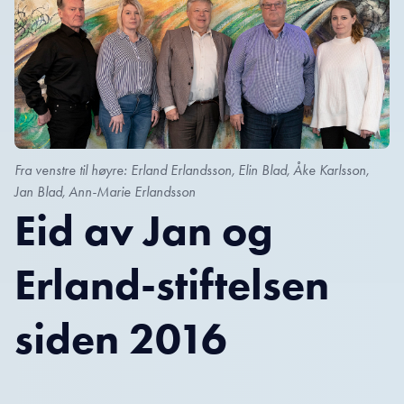
Fra venstre til høyre: Erland Erlandsson, Elin Blad, Åke Karlsson,
Jan Blad, Ann-Marie Erlandsson
Eid av Jan og
Erland-stiftelsen
siden 2016