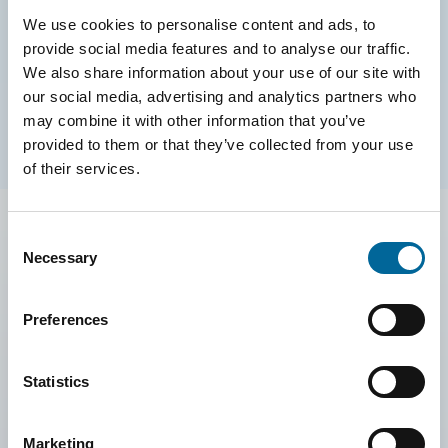
Lokalisert utenfor Manchester omfatter vårt anlegg i Leigh
We use cookies to personalise content and ads, to
både fabrikk og kontorer, med spesialisering på
provide social media features and to analyse our traffic.
høytemperaturkabler. Fabrikken ble oppkjøpt våren 2023.
We also share information about your use of our site with
our social media, advertising and analytics partners who
may combine it with other information that you’ve
provided to them or that they’ve collected from your use
of their services.
Consent
Necessary
Selection
Preferences
Statistics
Marketing