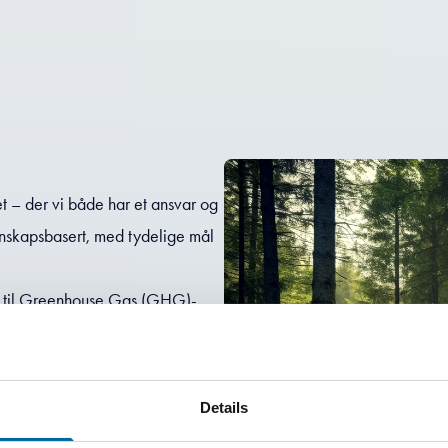
et – der vi både har et ansvar og
itenskapsbasert, med tydelige mål
ld til Greenhouse Gas (GHG)-
lipp. Dette gjør det mulig å
nergi. Scope 3-utslipp – som
nkludert fra og med 2026.
Details
i implementert