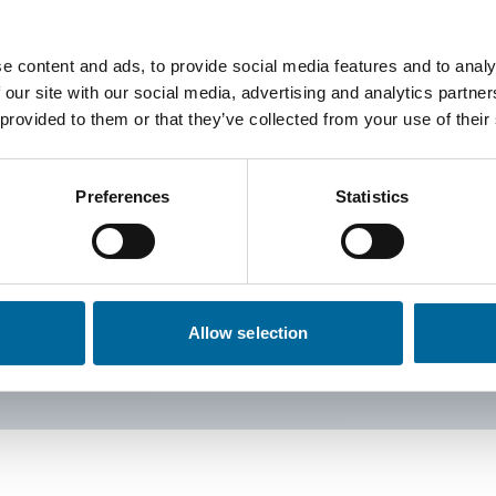
mle inn, analysere og følge opp
tting i tråd med internasjonale
e content and ads, to provide social media features and to analy
 our site with our social media, advertising and analytics partn
å identifisere hvilke
 provided to them or that they’ve collected from your use of their
re interessenter. Resultatene vil
redusere vår påvirkning og
Preferences
Statistics
mtidig som vi øker transparens og
Allow selection