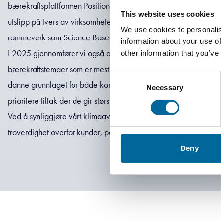
bærekraftsplattformen Position Green. Den gir verktøy for å sa
This website uses cookies
utslipp på tvers av virksomheten, og legger grunnlaget for målse
We use cookies to personalis
rammeverk som Science Based Targets initiative og EUs CSRD.
information about your use of
I 2025 gjennomfører vi også en dobbel vesentlighetsanalyse for 
other information that you’ve
bærekraftstemaer som er mest relevante for vår virksomhet og vå
Consent
danne grunnlaget for både kortsiktige og langsiktige mål for å 
Necessary
Selection
prioritere tiltak der de gir størst effekt.
Ved å synliggjøre vårt klimaavtrykk styrker vi intern styring, sa
troverdighet overfor kunder, partnere og investorer.
Deny