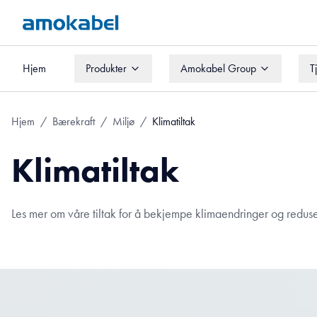
Hjem
Produkter
Amokabel Group
T
Hjem
Produkter
Amokabel Group
T
Hjem
/
Bærekraft
/
Miljø
/
Klimatiltak
Klimatiltak
Les mer om våre tiltak for å bekjempe klimaendringer og reduse