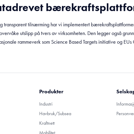
tadrevet bærekraftsplattf
g transparent tilnærming har vi implementert bærekraftsplattforme
 overvåke utslipp på tvers av virksomheten. Den legger også grunnl
nasjonale rammeverk som Science Based Targets initiative og EUs
Produkter
Selska
Industri
Informasj
Havbruk/Subsea
Personve
Kraftnett
Mobilitet