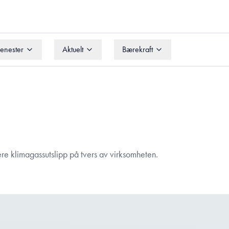
jenester
Aktuelt
Bærekraft
jenester
Aktuelt
Bærekraft
re klimagassutslipp på tvers av virksomheten.