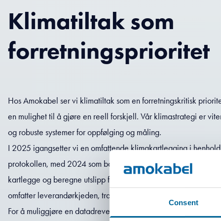
Klimatiltak som
forretningsprioritet
Hos Amokabel ser vi klimatiltak som en forretningskritisk priorit
en mulighet til å gjøre en reell forskjell. Vår klimastrategi er v
og robuste systemer for oppfølging og måling.
I 2025 igangsetter vi en omfattende klimakartlegging i henho
protokollen, med 2024 som basisår for Scope 1- og Scope 2-uts
kartlegge og beregne utslipp fra egen virksomhet og innkjøpt e
omfatter leverandørkjeden, transport og produktbruk – vil bli i
Consent
For å muliggjøre en datadrevet og transparent tilnærming har v