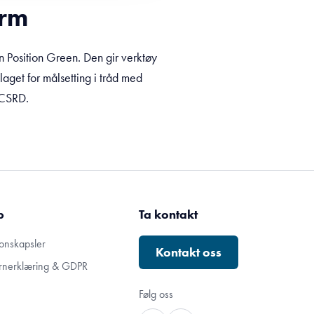
orm
n Position Green. Den gir verktøy
aget for målsetting i tråd med
 CSRD.
p
Ta kontakt
onskapsler
Kontakt oss
rnerklæring & GDPR
Følg oss