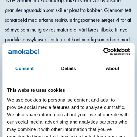
% av verdien fra kabelskrap, takket være vår avanserte
granuleringsmaskin som skiller plast fra kobber. Gjennom tett
samarbeid med erfarne resirkuleringspartnere sørger vi for at
så mye som mulig av restmaterialet vårt føres tilbake til nye
produksjonssykluser. Dette er et kontinuerlig samarbeid med
mål om å forbedre resirkuleringsgraden ytterligere og øke
ressurseffektiviteten.
I tillegg til resirkulering arbeider vi for å redusere
Consent
Details
About
materialbruken fra starten av. Vi jobber kontinuerlig med å
øke bruken av lavkarbon kobber og aluminium i
This website uses cookies
produksjonen, og benytter moderne komprimatorer for å
We use cookies to personalise content and ads, to
provide social media features and to analyse our traffic.
minimere volumet av papp- og plastavfall.
We also share information about your use of our site with
our social media, advertising and analytics partners who
may combine it with other information that you’ve
provided to them or that they’ve collected from your use