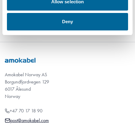
ressurseffektiv og bærekraftig produktportefølje – i tråd med
Allow selection
økende kundekrav og globale bærekraftsmål.
Deny
Amokabel Norway AS
Borgundfjordvegen 129
6017 Ålesund
Norway
+47 70 17 18 90
post@amokabel.com