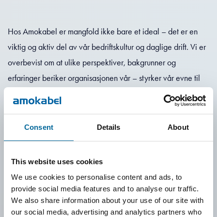
Hos Amokabel er mangfold ikke bare et ideal – det er en
viktig og aktiv del av vår bedriftskultur og daglige drift. Vi er
overbevist om at ulike perspektiver, bakgrunner og
erfaringer beriker organisasjonen vår – styrker vår evne til
innovasjon, øker trivselen og gjør oss bedre rustet til å møte
kundenes varierte behov.
Vi ønsker forskjeller velkommen og verdsetter dem
Consent
Details
About
uavhengig av kjønn, alder, etnisitet, religiøs tro,
funksjonsevne eller identitet. Sammen bygger vi en
This website uses cookies
arbeidsplass der forskjeller ikke bare aksepteres – men
We use cookies to personalise content and ads, to
virkelig verdsettes.
provide social media features and to analyse our traffic.
We also share information about your use of our site with
Vi arbeider for at alle i Amokabel skal føle seg sett, hørt og
our social media, advertising and analytics partners who