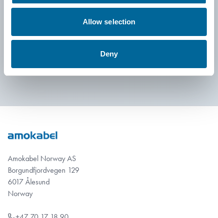
kontinuerlig våre interne prosesser og sikrer at verdiene våre
gjenspeiles både i ledelse og organisasjonsstrukturer. Det er
Allow selection
vårt ansvar – og vårt løfte – å bygge en arbeidsplass der
alle har mulighet til å nå sitt fulle potensial.
Deny
Amokabel Norway AS
Borgundfjordvegen 129
6017 Ålesund
Norway
+47 70 17 18 90