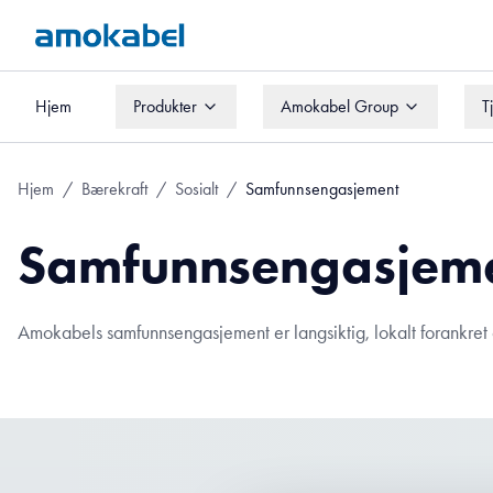
Hjem
Produkter
Amokabel Group
T
Hjem
Produkter
Amokabel Group
T
Hjem
/
Bærekraft
/
Sosialt
/
Samfunnsengasjement
Samfunnsengasjem
Amokabels samfunnsengasjement er langsiktig, lokalt forankret o