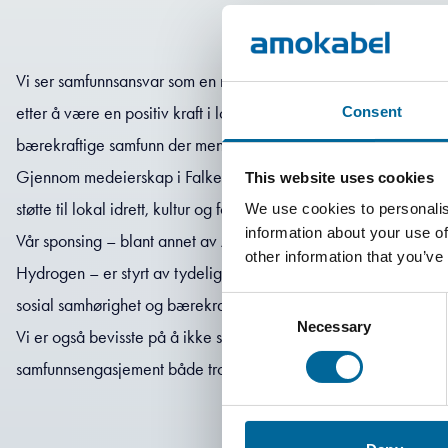
Vi ser samfunnsansvar som en naturlig og integrert del av vår fo
etter å være en positiv kraft i lokalsamfunnene der vi opererer. 
Consent
bærekraftige samfunn der mennesker, virksomheter og ideer ka
Gjennom medeierskap i Falken helsesenter, investeringer i sa
This website uses cookies
støtte til lokal idrett, kultur og foreninger, bidrar vi til å fremme 
We use cookies to personalis
information about your use of
Vår sponsing – blant annet av Amo Handboll, AIK, Barnekreftf
other information that you’ve
Hydrogen – er styrt av tydelige verdier. Vi prioriterer tiltak so
sosial samhørighet og bærekraftig utvikling.
Consent
Necessary
Selection
Vi er også bevisste på å ikke støtte aktiviteter som strider mot v
samfunnsengasjement både troverdig og bærekraftig – for i d