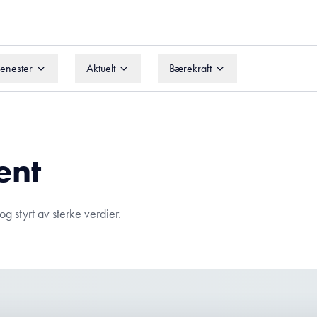
jenester
Aktuelt
Bærekraft
jenester
Aktuelt
Bærekraft
ent
g styrt av sterke verdier.