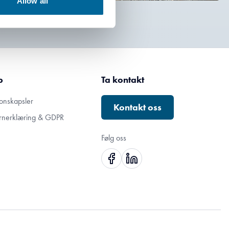
Allow all
p
Ta kontakt
onskapsler
Kontakt oss
rnerklæring & GDPR
Følg oss