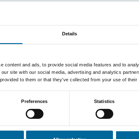
rretningsmodell, og vi streber
Details
Vårt mål er å bidra til levende og
n utvikle seg sammen.
mfunnsnyttige eiendommer og
fellesskap, fremtidstro og trivsel.
e content and ads, to provide social media features and to analy
 our site with our social media, advertising and analytics partn
oreningen og Uppvidinge
 provided to them or that they’ve collected from your use of their
m fremmer helse, inkludering,
Preferences
Statistics
åre prinsipper. Dette gjør vårt
ag og for kommende generasjoner.