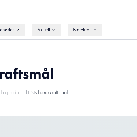
jenester
Aktuelt
Bærekraft
jenester
Aktuelt
Bærekraft
kraftsmål
 og bidrar til FNs bærekraftsmål.