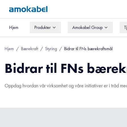
Hjem
Produkter
Amokabel Group
T
Hjem
Produkter
Amokabel Group
T
Hjem
/
Bærekraft
/
Styring
/
Bidrar til FNs bærekraftsmål
Bidrar til FNs bære
Oppdag hvordan vår virksomhet og våre initiativer er i tråd med