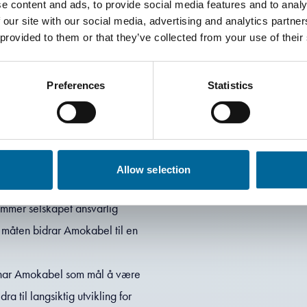
e content and ads, to provide social media features and to analy
ler i produksjonen. Selskapet har
 our site with our social media, advertising and analytics partn
erlig forbedre sin
 provided to them or that they’ve collected from your use of their
arlig forbruk og produksjon og mål
Preferences
Statistics
v Amokabels arbeid. Selskapet
e, kompetanseutvikling og like
8 – Anstendig arbeid og
Allow selection
ntegrert i hele verdikjeden. Ved
remmer selskapet ansvarlig
e måten bidrar Amokabel til en
i har Amokabel som mål å være
a til langsiktig utvikling for