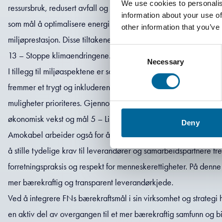
We use cookies to personalis
ressursbruk, redusert avfall og økt bruk av bærekraftige materia
information about your use of
som mål å optimalisere energibruken i sine prosesser og kontinu
other information that you’ve
miljøprestasjon. Disse tiltakene bidrar særlig til mål 12 – Ansv
Consent
13 – Stoppe klimaendringene.
Necessary
Selection
I tillegg til miljøaspektene er sosial bærekraft en viktig del a
fremmer et trygt og inkluderende arbeidsmiljø der ansattes hels
muligheter prioriteres. Gjennom dette bidrar Amokabel til mål 
økonomisk vekst og mål 5 – Likestilling mellom kjønnene.
Deny
Amokabel arbeider også for å sikre at bærekraftsprinsipper er i
å stille tydelige krav til leverandører og samarbeidspartnere f
forretningspraksis og respekt for menneskerettigheter. På denn
mer bærekraftig og transparent leverandørkjede.
Ved å integrere FNs bærekraftsmål i sin virksomhet og strateg
en aktiv del av overgangen til et mer bærekraftig samfunn og bidr