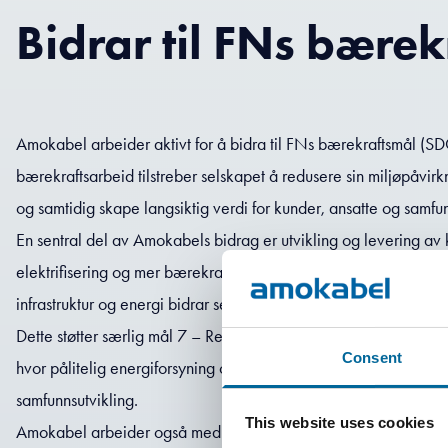
Bidrar til FNs bære
Amokabel arbeider aktivt for å bidra til FNs bærekraftsmål (S
bærekraftsarbeid tilstreber selskapet å redusere sin miljøpåvirkn
og samtidig skape langsiktig verdi for kunder, ansatte og samfu
En sentral del av Amokabels bidrag er utvikling og levering av 
elektrifisering og mer bærekraftig energibruk. Gjennom produkt
infrastruktur og energi bidrar selskapet til mer effektiv og pålitel
Dette støtter særlig mål 7 – Ren energi til alle og mål 9 – Industr
Consent
hvor pålitelig energiforsyning og teknologisk utvikling er avgjø
samfunnsutvikling.
This website uses cookies
Amokabel arbeider også med å redusere klima- og miljøpåvirk