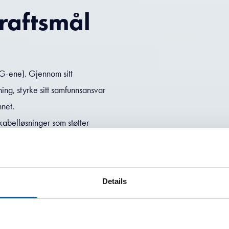
kraftsmål
DG-ene). Gjennom sitt
ing, styrke sitt samfunnsansvar
nnet.
kabelløsninger som støtter
er som brukes innen industri,
ig overføring av elektrisitet.
i, innovasjon og infrastruktur,
Details
rende for bærekraftig
ningen gjennom mer effektiv