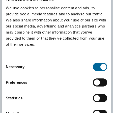
kontinuerlig forbedring. Dette innebærer blant annet at
We use cookies to personalise content and ads, to
Amokabel skal levere produkter og tjenester av høy kvalitet,
provide social media features and to analyse our traffic.
samtidig som virksomheten drives med minimal
We also share information about your use of our site with
miljøpåvirkning og med sterkt fokus på ansattes helse og
our social media, advertising and analytics partners who
may combine it with other information that you’ve
sikkerhet.
provided to them or that they’ve collected from your use
Amokabel er også sterkt forpliktet til å drive virksomheten på
of their services.
en etisk og ansvarlig måte. Gjennom en Code of Conduct og
interne retningslinjer sikrer selskapet at forretningsrelasjoner
Consent
preges av integritet, åpenhet og respekt for gjeldende lover
Necessary
Selection
og regler. Disse prinsippene gjelder ikke bare internt, men
også i relasjoner med leverandører og samarbeidspartnere,
Preferences
hvor Amokabel stiller krav til ansvarlig forretningspraksis og
respekt for menneskerettigheter.
Statistics
Retningslinjene gjennomgås og videreutvikles kontinuerlig