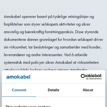
Amokabel opererer basert på tydelige retningslinjer og
forpliktelser som styrer selskapets aktiviteter og sikrer
ansvarlig og bærekraftig forretningspraksis. Disse styrende
dokumentene danner grunnlaget for hvordan selskapet driver
sin virksomhet, tar beslutninger og samarbeider med kunder,
leverandører og andre interessenter. Ved å arbeide
systematisk med policyer sikrer Amokabel at virksomheten
etterlever både lovkrav og høye interne standarder.
Selskapets retningslinjer omfatter områder som kvalitet, miljø,
helse, miljø og sikkerhet (HMS), forretningsetikk og
Consent
Details
About
bærekraft. De beskriver tydelig prinsippene som skal følges i
det daglige arbeidet, og hvordan selskapet skal arbeide for
This website uses cookies