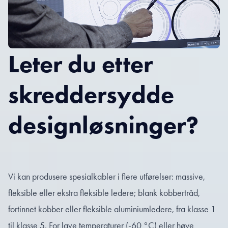
Leter du etter
skreddersydde
designløsninger?
Vi kan produsere spesialkabler i flere utførelser: massive,
fleksible eller ekstra fleksible ledere; blank kobbertråd,
fortinnet kobber eller fleksible aluminiumledere, fra klasse 1
til klasse 5. For lave temperaturer (-60 °C) eller høye