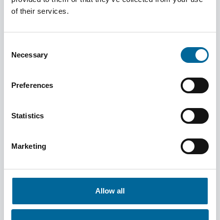
of their services.
Hva er viktig ved installasjon i oppdrettsanlegg?
Consent
Necessary
Selection
Preferences
Kan kablene legges direkte i sjøen uten
beskyttelse?
Statistics
Marketing
Hva er vanligste feilårsak på kabler i oppdrett?
Allow all
Hvordan sikre stabil strømforsyning til merdene?