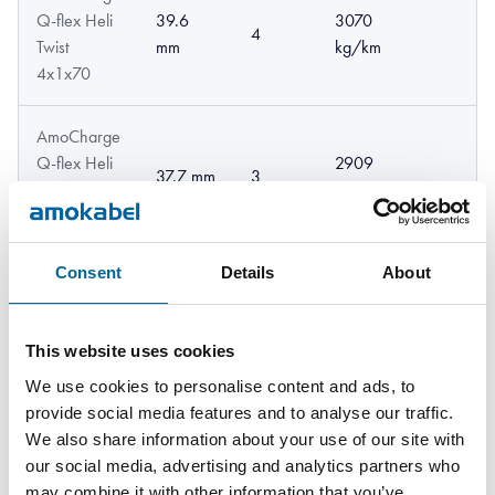
Q-flex Heli
39.6
3070
4
Twist
mm
kg/km
4x1x70
AmoCharge
Q-flex Heli
2909
37.7 mm
3
Twist
kg/km
3x1x95
Consent
Details
About
AmoCharge
Q-flex Heli
42.2
3878
4
Twist
mm
kg/km
This website uses cookies
4x1x95
We use cookies to personalise content and ads, to
provide social media features and to analyse our traffic.
AmoCharge
We also share information about your use of our site with
Q-flex Heli
43.3
3635
3
our social media, advertising and analytics partners who
Twist
mm
kg/km
may combine it with other information that you’ve