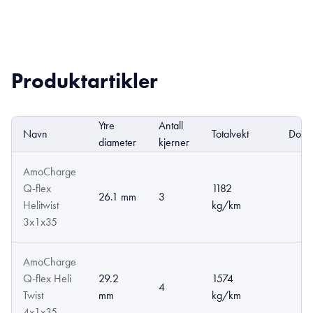
Produktartikler
Ytre
Antall
Navn
Totalvekt
DoP
diameter
kjerner
AmoCharge
Q-flex
1182
26.1 mm
3
Helitwist
kg/km
3x1x35
AmoCharge
Q-flex Heli
29.2
1574
4
Twist
mm
kg/km
4x1x35