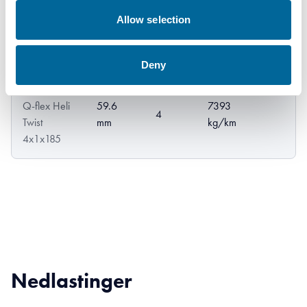
AmoCharge
Q-flex Heli
53.2
5545
Allow selection
3
Twist
mm
kg/km
3x1x185
Deny
AmoCharge
Q-flex Heli
59.6
7393
4
Twist
mm
kg/km
4x1x185
Nedlastinger