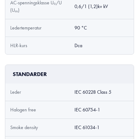
AC-spenningsklasse U₀/U
0,6/1 (1,2)kv kV
(Uₘ)
Ledertemperatur
90 °C
HLR-kurs
Dca
STANDARDER
Leder
IEC 60228 Class 5
Halogen free
IEC 60754-1
Smoke density
IEC 61034-1