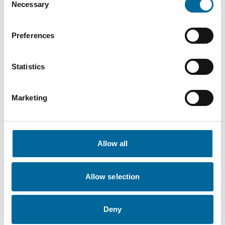
Salgs- og markedsansvarlig Industri
|
Necessary
Selection
Amokabel Norway AS
+47 977 19 129
Preferences
trygve.erdal@amokabel.com
Statistics
Marketing
Allow all
Allow selection
Deny