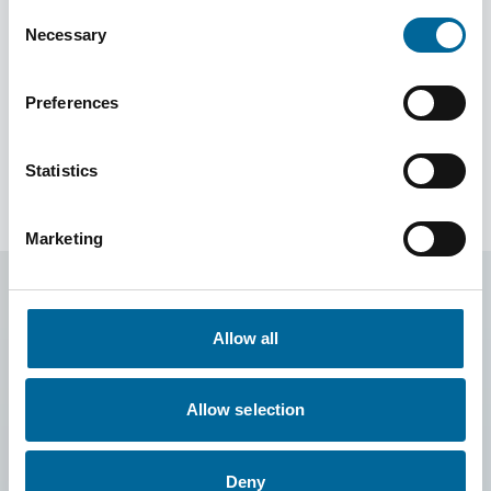
Consent
Necessary
Selection
H05Z1-R (FQ)
Preferences
Missing Description in PIM.
Statistics
Marketing
Allow all
Allow selection
Deny