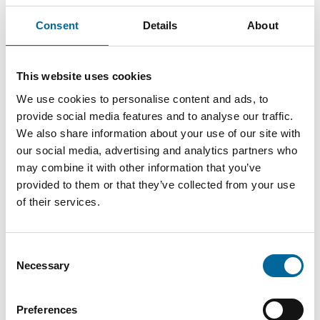
Consent
Details
About
GREENLine
HF90 /
0.75
11
Do
2.3 mm
H05Z-K
mm²
kg/km
This website uses cookies
0,75
We use cookies to personalise content and ads, to
provide social media features and to analyse our traffic.
GREENLine
We also share information about your use of our site with
13
Do
HF90 /
1 mm²
2.5 mm
our social media, advertising and analytics partners who
kg/km
H05Z-K 1
may combine it with other information that you’ve
provided to them or that they’ve collected from your use
of their services.
Consent
Necessary
Selection
Nedlastinger
Preferences