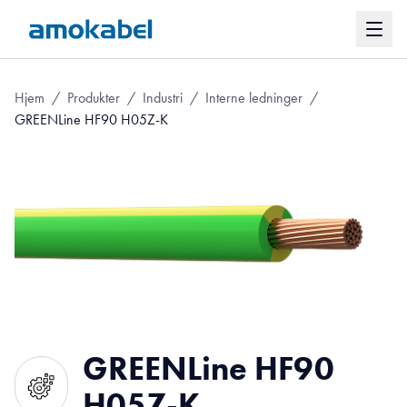
Hjem
/
Produkter
/
Industri
/
Interne ledninger
/
GREENLine HF90 H05Z-K
GREENLine HF90
H05Z-K