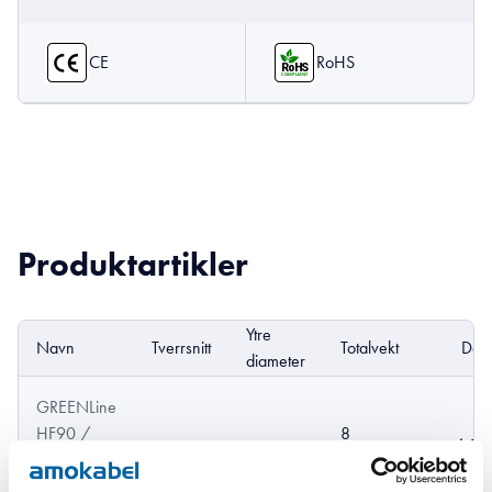
CE
RoHS
Produktartikler
Ytre
Navn
Tverrsnitt
Totalvekt
DoP
diameter
GREENLine
HF90 /
8
Do
0.5 mm²
2.1 mm
H05Z-K
kg/km
0,5