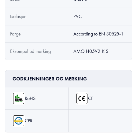
Isolasjon
PVC
Farge
According to EN 50525-1
Eksempel på merking
AMO H05V2-K S
GODKJENNINGER OG MERKING
RoHS
CE
CPR