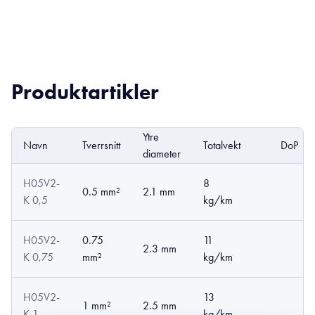
Produktartikler
Ytre
Navn
Tverrsnitt
Totalvekt
DoP
diameter
H05V2-
8
0.5 mm²
2.1 mm
K 0,5
kg/km
H05V2-
0.75
11
2.3 mm
K 0,75
mm²
kg/km
H05V2-
13
1 mm²
2.5 mm
K 1
kg/km