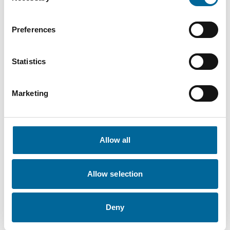
R 95
mm
kg/km
Preferences
Statistics
Marketing
Nedlastinger
H07Z1-R (FQ) - H07Z1-R (FQ) product sheet.pdf
Allow all
Allow selection
Deny