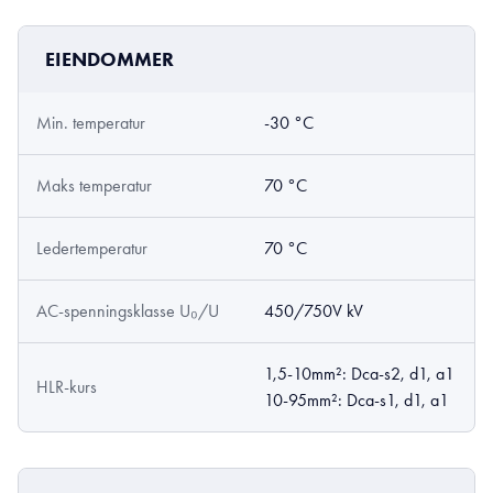
EIENDOMMER
Min. temperatur
-30 °C
Maks temperatur
70 °C
Ledertemperatur
70 °C
AC-spenningsklasse U₀/U
450/750V kV
1,5-10mm²: Dca-s2, d1, a1
HLR-kurs
10-95mm²: Dca-s1, d1, a1