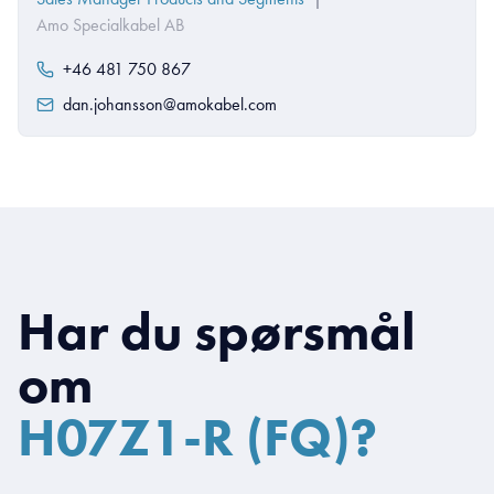
Amo Specialkabel AB
+46 481 750 867
dan.johansson@amokabel.com
Har du spørsmål
om
H07Z1-R (FQ)?