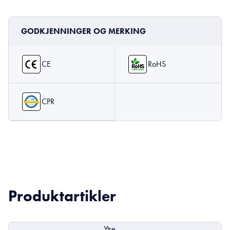
GODKJENNINGER OG MERKING
CE
RoHS
CPR
Produktartikler
Ytre