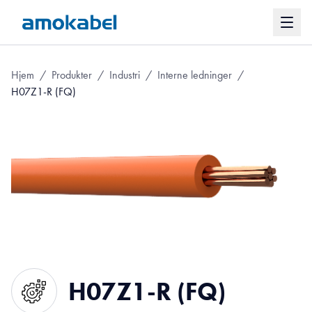
Hjem
/
Produkter
/
Industri
/
Interne ledninger
/
H07Z1-R (FQ)
H07Z1-R (FQ)