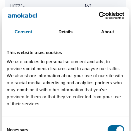
H07Z1-
163
16 mm²
7 mm
R 16
kg/km
H07Z1-
259
Consent
Details
About
25 mm²
8.6 mm
R 25
kg/km
This website uses cookies
H07Z1-
344
35 mm²
9.8 mm
R 35
kg/km
We use cookies to personalise content and ads, to
provide social media features and to analyse our traffic.
We also share information about your use of our site with
H07Z1-
483
50 mm²
11.5 mm
our social media, advertising and analytics partners who
R 50
kg/km
may combine it with other information that you’ve
provided to them or that they’ve collected from your use
H07Z1-
13.5
674
of their services.
70 mm²
R 70
mm
kg/km
Consent
H07Z1-
15.8
924
95 mm²
Necessary
Selection