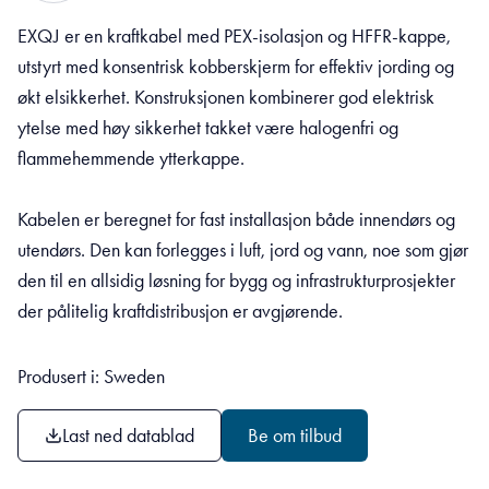
EXQJ er en kraftkabel med PEX-isolasjon og HFFR-kappe,
utstyrt med konsentrisk kobberskjerm for effektiv jording og
økt elsikkerhet. Konstruksjonen kombinerer god elektrisk
ytelse med høy sikkerhet takket være halogenfri og
flammehemmende ytterkappe.
Kabelen er beregnet for fast installasjon både innendørs og
utendørs. Den kan forlegges i luft, jord og vann, noe som gjør
den til en allsidig løsning for bygg og infrastrukturprosjekter
der pålitelig kraftdistribusjon er avgjørende.
Produsert i: Sweden
Last ned datablad
Be om tilbud