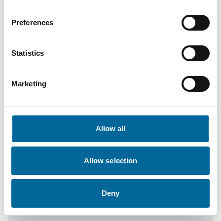
therese.gill@amokabel.com
Preferences
Statistics
Marketing
Allow all
Allow selection
Krister Turesson
Deny
Salesperson / KAM
|
Amo Installationskabel AB