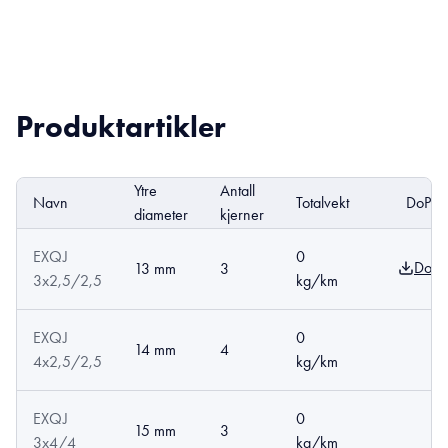
Produktartikler
Ytre
Antall
Navn
Totalvekt
DoP
diameter
kjerner
EXQJ
0
Down
13 mm
3
3x2,5/2,5
kg/km
EXQJ
0
14 mm
4
4x2,5/2,5
kg/km
EXQJ
0
15 mm
3
3x4/4
kg/km