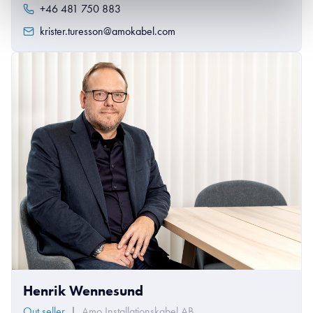
+46 481 750 883
krister.turesson@amokabel.com
Henrik Wennesund
Out seller
|
Amo Installationskabel AB