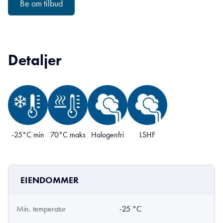
Be om tilbud
Detaljer
-25°C min
70°C maks
Halogenfri
LSHF
EIENDOMMER
Min. temperatur
-25 °C