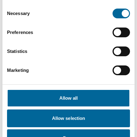
Consent
Necessary
Selection
Krister Turesson
Salesperson / KAM
|
Amo Installationskabel AB
Preferences
+46 481 750 883
krister.turesson@amokabel.com
Statistics
Marketing
Allow all
Allow selection