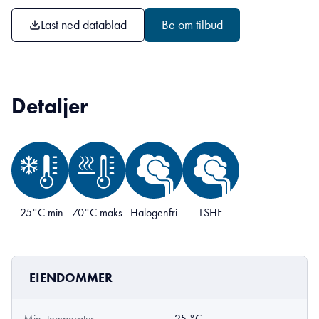
Last ned datablad
Be om tilbud
Detaljer
-25°C min
70°C maks
Halogenfri
LSHF
EIENDOMMER
Min. temperatur
-25 °C