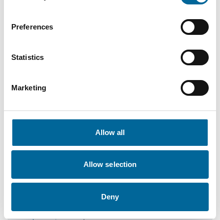
+46 481 750 820
therese.gill@amokabel.com
Preferences
Statistics
Marketing
Allow all
Allow selection
Deny
Krister Turesson
Salesperson / KAM
|
Amo Installationskabel AB