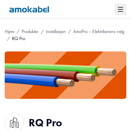
Hjem
/
Produkter
/
Installasjon
/
AmoPro – Elektrikerens valg
/
RQ Pro
RQ Pro