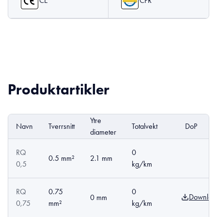
CE
CPR
Produktartikler
Ytre
Navn
Tverrsnitt
Totalvekt
DoP
diameter
RQ
0
0.5 mm²
2.1 mm
0,5
kg/km
RQ
0.75
0
Downloa
0 mm
0,75
mm²
kg/km