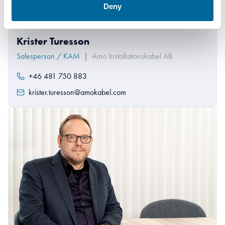
Deny
Krister Turesson
Salesperson / KAM
|
Amo Installationskabel AB
+46 481 750 883
krister.turesson@amokabel.com