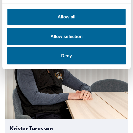
+46 481 750 820
Allow all
therese.gill@amokabel.com
Allow selection
Deny
Krister Turesson