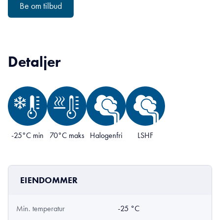
Be om tilbud
Detaljer
-25°C min
70°C maks
Halogenfri
LSHF
EIENDOMMER
Min. temperatur
-25 °C