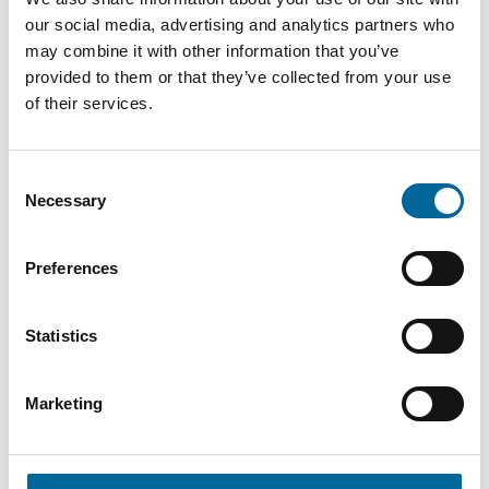
our social media, advertising and analytics partners who
may combine it with other information that you’ve
provided to them or that they’ve collected from your use
of their services.
Consent
Necessary
Selection
Preferences
Statistics
Krister Turesson
Marketing
Salesperson / KAM
|
Amo Installationskabel AB
+46 481 750 883
krister.turesson@amokabel.com