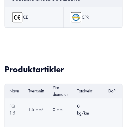
CE
CPR
Produktartikler
Ytre
Navn
Tverrsnitt
Totalvekt
DoP
E
diameter
FQ
0
1.5 mm²
0 mm
1,5
kg/km