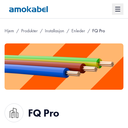
Hjem
/
Produkter
/
Installasjon
/
Enleder
/
FQ Pro
FQ Pro