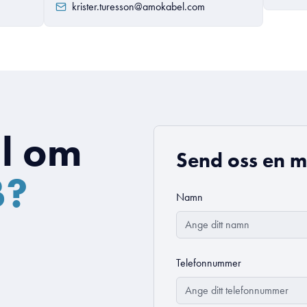
krister.turesson@amokabel.com
l om
Send oss en m
B?
Namn
Telefonnummer