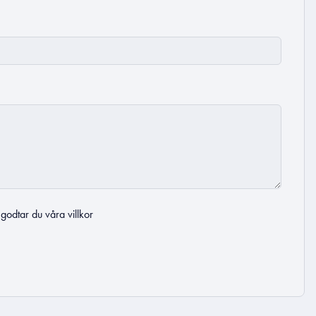
t godtar du
våra villkor