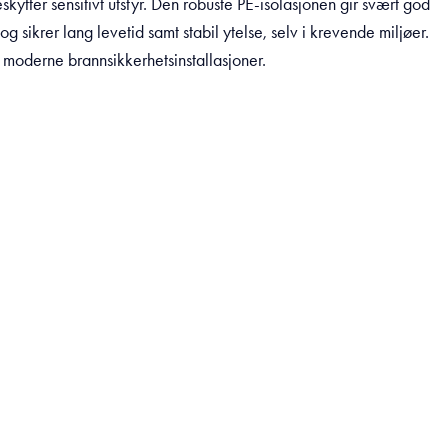
kytter sensitivt utstyr. Den robuste PE-isolasjonen gir svært god
g sikrer lang levetid samt stabil ytelse, selv i krevende miljøer.
r moderne brannsikkerhetsinstallasjoner.