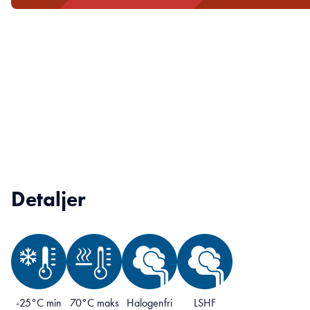
Detaljer
-25°C min
70°C maks
Halogenfri
LSHF