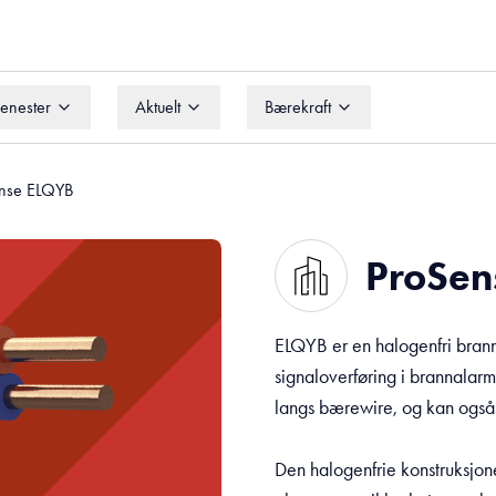
jenester
Aktuelt
Bærekraft
jenester
Aktuelt
Bærekraft
nse ELQYB
ProSen
ELQYB er en halogenfri branna
signaloverføring i brannalarm
langs bærewire, og kan også
Den halogenfrie konstruksjone