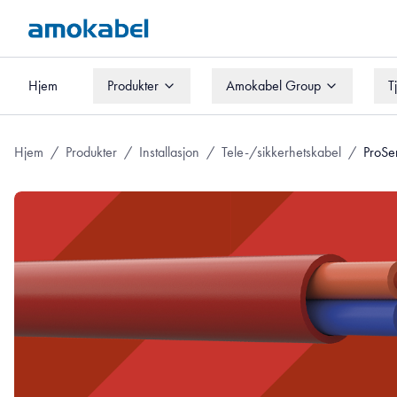
Hjem
Produkter
Amokabel Group
T
Hjem
Produkter
Amokabel Group
T
Hjem
/
Produkter
/
Installasjon
/
Tele-/sikkerhetskabel
/
ProSe