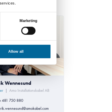
 services.
Marketing
Allow all
ik Wennesund
ler
|
Amo Installationskabel AB
6 481 750 880
rik.wennesund@amokabel.com