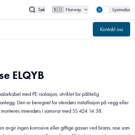
🇳🇴
Kontakt oss
Norway
🇳🇴
Søk
Norway
Lysmodus
Kontakt oss
se ELQYB
larkabel med PE-isolasjon, utviklet for pålitelig
anlegg. Den er beregnet for utendørs installasjon på vegg eller
 monteres innendørs i samsvar med SS 424 14 38.
n avgir ingen korrosive eller giftige gasser ved brann, noe som