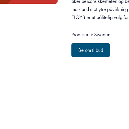
øker personsikkerheten og bes
motstand mot ytre påvirkning o
ELQYB er et pålitelig valg fo
Produsert i: Sweden
Be om tilbud