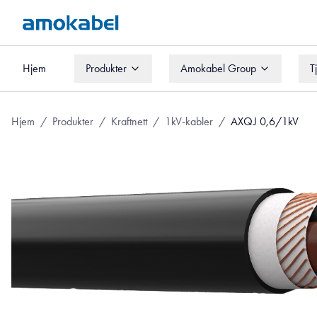
Hjem
Produkter
Amokabel Group
T
Hjem
Produkter
Amokabel Group
T
Hjem
/
Produkter
/
Kraftnett
/
1kV-kabler
/
AXQJ 0,6/1kV