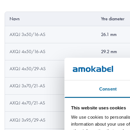
Navn
Ytre diameter
AXQJ 3x50/16-AS
26.1 mm
AXQJ 4x50/16-AS
29.2 mm
AXQJ 4x50/29-AS
29.2 mm
AXQJ 3x70/21-AS
29.3 mm
Consent
AXQJ 4x70/21-AS
32.7 mm
This website uses cookies
We use cookies to personalis
AXQJ 3x95/29-AS
32.7 mm
information about your use of