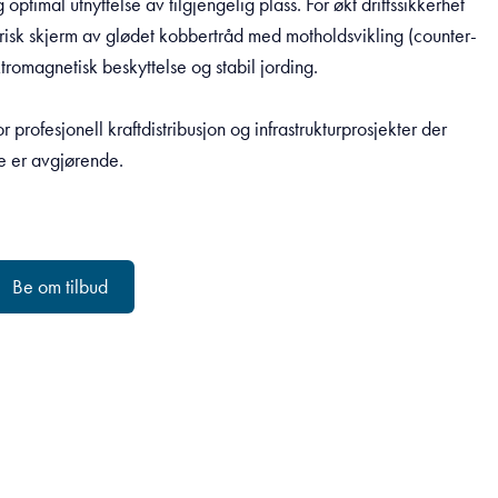
 optimal utnyttelse av tilgjengelig plass. For økt driftssikkerhet
trisk skjerm av glødet kobbertråd med motholdsvikling (counter-
tromagnetisk beskyttelse og stabil jording.
or profesjonell kraftdistribusjon og infrastrukturprosjekter der
e er avgjørende.
Be om tilbud