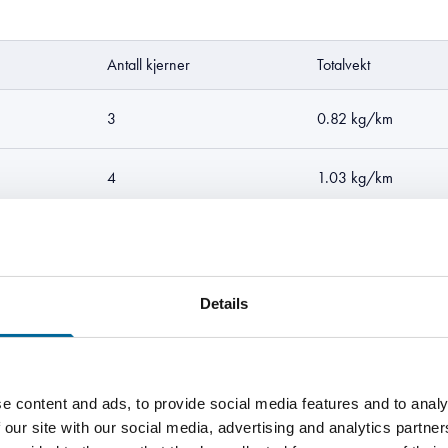
Antall kjerner
Totalvekt
3
0.82 kg/km
4
1.03 kg/km
4
1.14 kg/km
3
1.17 kg/km
Details
4
1.44 kg/km
e content and ads, to provide social media features and to analy
3
1.46 kg/km
 our site with our social media, advertising and analytics partn