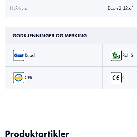
HLR-kurs
Dca-s2,d2,a1
GODKJENNINGER OG MERKING
Reach
RoHS
CPR
CE
Produktartikler