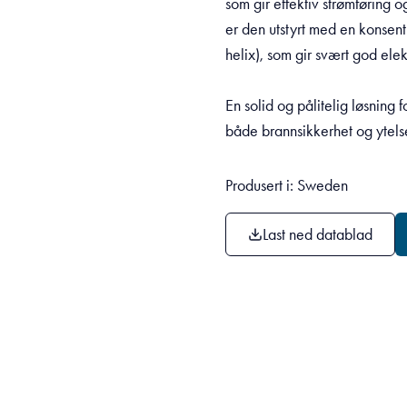
som gir effektiv strømføring og
er den utstyrt med en konsen
helix), som gir svært god elek
En solid og pålitelig løsning f
både brannsikkerhet og ytels
Produsert i: Sweden
Last ned datablad