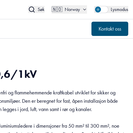
🇳🇴
Kontakt oss
Norway
🇳🇴
Søk
Norway
Lysmodus
Kontakt oss
0,6/1kV
fri og flammehemmende kraftkabel utviklet for sikker og
sjonsmiljøer. Den er beregnet for fast, åpen installasjon både
legges i jord, luft, vann samt i rør og kanaler.
luminiumsledere i dimensjoner fra 50 mm² til 300 mm², noe