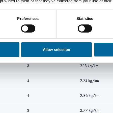
 provided to them or that they’ve collected from your use of their
4
1.82 kg/km
Preferences
Statistics
4
2.09 kg/km
3
1.92 kg/km
Allow selection
4
2.36 kg/km
3
2.18 kg/km
4
2.74 kg/km
4
2.86 kg/km
3
2.77 kg/km