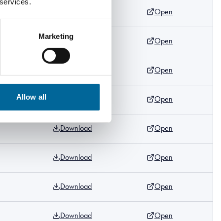
 services.
Download
Open
Marketing
Download
Open
Download
Open
Allow all
Download
Open
Download
Open
Download
Open
Download
Open
Download
Open