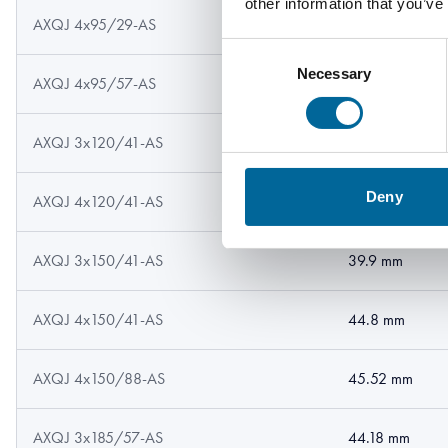
other information that you’ve
AXQJ 4x95/29-AS
36.4 mm
Consent
Necessary
Selection
AXQJ 4x95/57-AS
36.4 mm
AXQJ 3x120/41-AS
36.9 mm
Deny
AXQJ 4x120/41-AS
40.8 mm
AXQJ 3x150/41-AS
39.9 mm
AXQJ 4x150/41-AS
44.8 mm
AXQJ 4x150/88-AS
45.52 mm
AXQJ 3x185/57-AS
44.18 mm