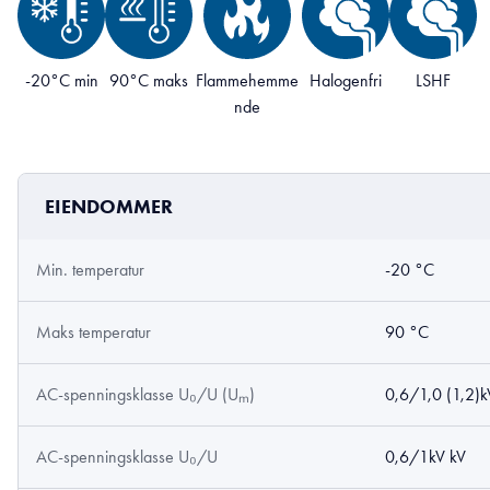
-20°C min
90°C maks
Flammehemme
Halogenfri
LSHF
nde
EIENDOMMER
Min. temperatur
-20 °C
Maks temperatur
90 °C
AC-spenningsklasse U₀/U (Uₘ)
0,6/1,0 (1,2)k
AC-spenningsklasse U₀/U
0,6/1kV kV