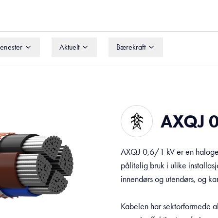
jenester
Aktuelt
Bærekraft
jenester
Aktuelt
Bærekraft
AXQJ 
AXQJ 0,6/1 kV er en halogen
pålitelig bruk i ulike installa
innendørs og utendørs, og kan 
Kabelen har sektorformede a