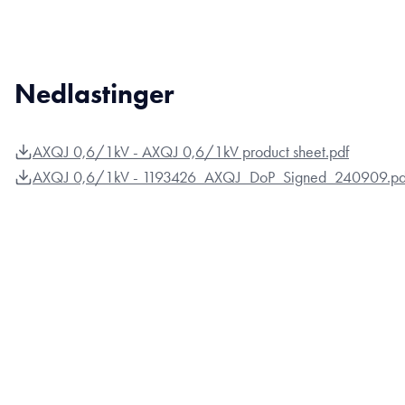
Nedlastinger
AXQJ 0,6/1kV - AXQJ 0,6/1kV product sheet.pdf
AXQJ 0,6/1kV - 1193426_AXQJ_DoP_Signed_240909.pd