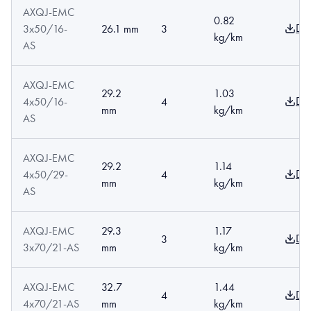
AXQJ-EMC
0.82
Do
3x50/16-
26.1 mm
3
kg/km
AS
AXQJ-EMC
29.2
1.03
Do
4x50/16-
4
mm
kg/km
AS
AXQJ-EMC
29.2
1.14
Do
4x50/29-
4
mm
kg/km
AS
AXQJ-EMC
29.3
1.17
Do
3
3x70/21-AS
mm
kg/km
AXQJ-EMC
32.7
1.44
Do
4
4x70/21-AS
mm
kg/km