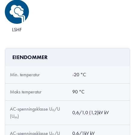
LSHF
EIENDOMMER
Min. temperatur
-20 °C
Maks temperatur
90 °C
AC-spenningsklasse U₀/U
0,6/1,0 (1,2)kV kV
(Uₘ)
AC-spenningsklasse U₀/U
0,6/1kV kV