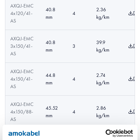
AXQJ-EMC
40.8
2.36
Do
4x120/41-
4
mm
kg/km
AS
AXQJ-EMC
40.8
39.9
Do
3x150/41-
3
mm
kg/km
AS
AXQJ-EMC
44.8
2.74
Do
4x150/41-
4
mm
kg/km
AS
AXQJ-EMC
45.52
2.86
Do
4x150/88-
4
mm
kg/km
AS
AXQJ-EMC