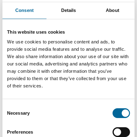
44.18
2.77
Do
3x185/57-
3
mm
kg/km
Consent
Details
About
AS
AXQJ-EMC
This website uses cookies
49.2
3.43
Do
4x185/57-
4
mm
kg/km
We use cookies to personalise content and ads, to
AS
provide social media features and to analyse our traffic.
We also share information about your use of our site with
AXQJ-EMC
our social media, advertising and analytics partners who
50.32
3.54
Do
3x240/72-
3
may combine it with other information that you’ve
mm
kg/km
AS
provided to them or that they’ve collected from your use
of their services.
AXQJ-EMC
55.68
4.99
Do
4x240/146-
4
mm
kg/km
Consent
AS
Necessary
Selection
AXQJ-EMC
54.92
4.36
Preferences
Do
4x240/72-
4
mm
kg/km