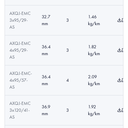
AXQJ-EMC
32.7
1.46
Do
3x95/29-
3
mm
kg/km
AS
AXQJ-EMC
36.4
1.82
Do
4x95/29-
3
mm
kg/km
AS
AXQJ-EMC-
36.4
2.09
Do
4x95/57-
4
mm
kg/km
AS
AXQJ-EMC
36.9
1.92
Do
3x120/41-
3
mm
kg/km
AS