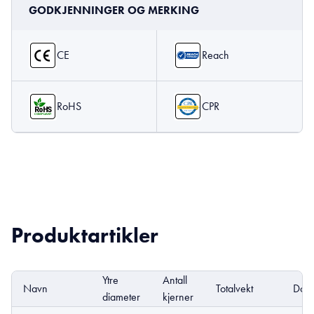
GODKJENNINGER OG MERKING
CE
Reach
RoHS
CPR
Produktartikler
Ytre
Antall
Navn
Totalvekt
DoP
diameter
kjerner