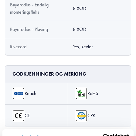
Bøyeradius - Endelig
8 XOD
monteringsfleks
Bøyeradius - Pløying
8 XOD
Rivecord
Yes, kevlar
GODKJENNINGER OG MERKING
Reach
RoHS
CE
CPR