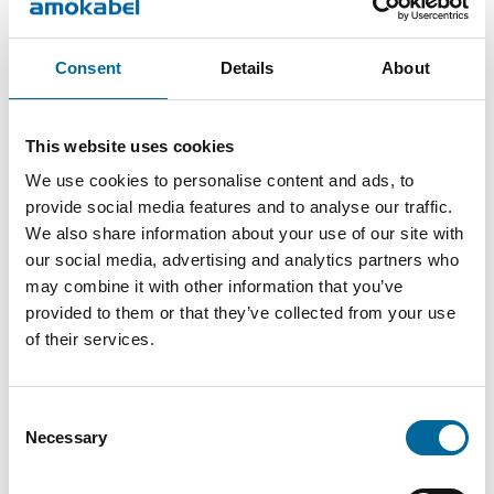
Consent
Details
About
Produktartikler
This website uses cookies
We use cookies to personalise content and ads, to
Ytre
Antall
provide social media features and to analyse our traffic.
Navn
Totalvekt
DoP
diameter
kjerner
We also share information about your use of our site with
our social media, advertising and analytics partners who
FXQ
20.1
854
Download
4
may combine it with other information that you’ve
4G16
mm
kg/km
provided to them or that they’ve collected from your use
of their services.
FXQ
1016
Download
21.7 mm
5
5G16
kg/km
Consent
Necessary
Selection