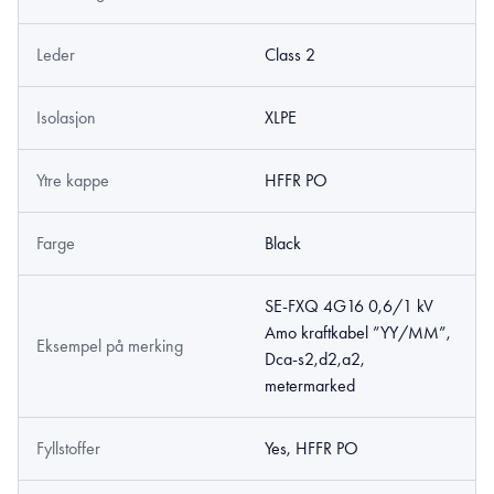
Leder
Class 2
Isolasjon
XLPE
Ytre kappe
HFFR PO
Farge
Black
SE-FXQ 4G16 0,6/1 kV
Amo kraftkabel ”YY/MM”,
Eksempel på merking
Dca-s2,d2,a2,
metermarked
Fyllstoffer
Yes, HFFR PO