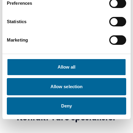
Preferences
Statistics
Nedlastinger
Marketing
FXQ 0,6/1kV - SE-EXQ,FXQ Prestandadeklaration
En.pdf
Allow all
Allow selection
Deny
Kontakt våre spesialister