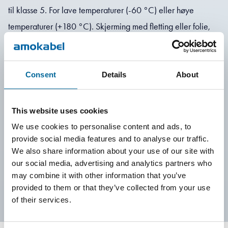
til klasse 5. For lave temperaturer (-60 °C) eller høye
temperaturer (+180 °C). Skjerming med fletting eller folie,
armering med ståltråd eller stålbånd. Vi kan produsere
kabler med tverrsnitt opptil 2 000 mm² og diametre opptil
100 mm. Vi tilbyr flere isolasjonsmaterialer som PVC,
Consent
Details
About
polyolefin, XLPE, TPE, PE, TPU, EPR og silikon.
This website uses cookies
Finner du ikke det du leter etter? Ikke nøl med å kontakte
We use cookies to personalise content and ads, to
oss!
provide social media features and to analyse our traffic.
We also share information about your use of our site with
our social media, advertising and analytics partners who
Kontakt oss
may combine it with other information that you’ve
provided to them or that they’ve collected from your use
of their services.