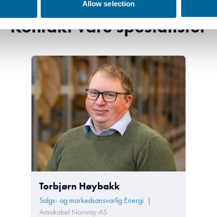
Allow selection
Kontakt våre spesialister
Torbjørn Høybakk
Salgs- og markedsansvarlig Energi
|
Amokabel Norway AS