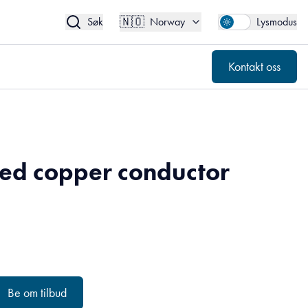
🇳🇴
Kontakt oss
Norway
🇳🇴
Søk
Norway
Lysmodus
Kontakt oss
ed copper conductor
Be om tilbud