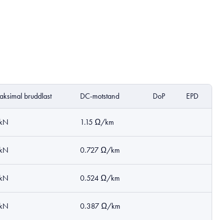
ksimal bruddlast
DC-motstand
DoP
EPD
 kN
1.15 Ω/km
 kN
0.727 Ω/km
 kN
0.524 Ω/km
 kN
0.387 Ω/km