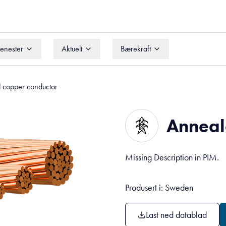
jenester
Aktuelt
Bærekraft
jenester
Aktuelt
Bærekraft
 copper conductor
Anneal
Missing Description in PIM.
Produsert i: Sweden
Last ned datablad