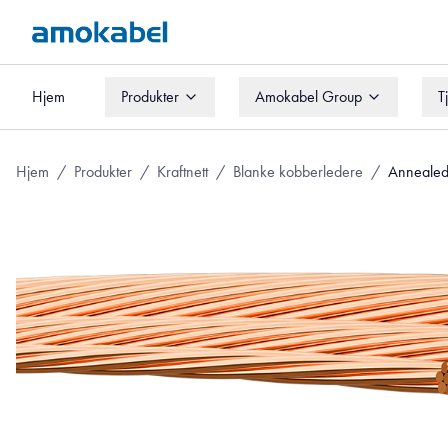
Hjem
Produkter
Amokabel Group
T
Hjem
Produkter
Amokabel Group
T
Hjem
/
Produkter
/
Kraftnett
/
Blanke kobberledere
/
Annealed