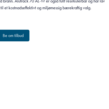
d brann. Alutrack 70 AL-W er også fullt resirkulerbar og har lav
til et kostnadseffektivt og miljømessig bærekraftig valg.
Be om tilbud