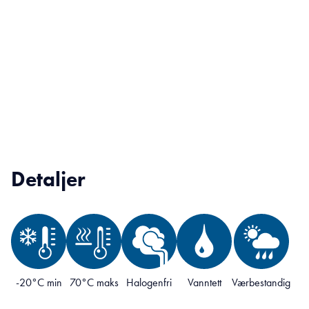
Detaljer
-20°C min
70°C maks
Halogenfri
Vanntett
Værbestandig