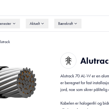
jenester
Aktuelt
Bærekraft
jenester
Aktuelt
Bærekraft
lutrack
Alutra
Alutrack 70 AL-W er en alumin
er beregnet for fast installas
jord, noe som sikrer pålitelig 
Kabelen er halogenfri og bidr