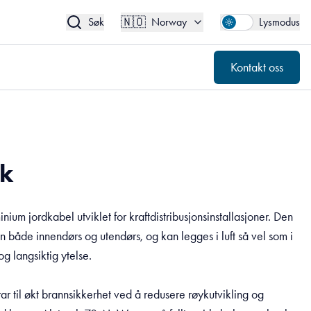
🇳🇴
Kontakt oss
Norway
🇳🇴
Søk
Norway
Lysmodus
Kontakt oss
ck
ium jordkabel utviklet for kraftdistribusjonsinstallasjoner. Den
jon både innendørs og utendørs, og kan legges i luft så vel som i
og langsiktig ytelse.
ar til økt brannsikkerhet ved å redusere røykutvikling og