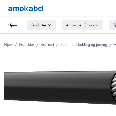
Hjem
Produkter
Amokabel Group
T
Hjem
Produkter
Amokabel Group
T
Hjem
/
Produkter
/
Kraftnett
/
Kabel for tilkobling og jording
/
A