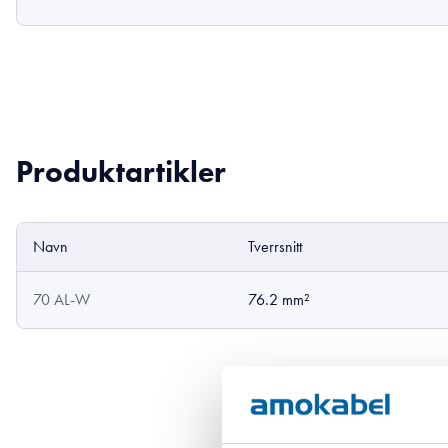
Produktartikler
Navn
Tverrsnitt
70 AL-W
76.2 mm²