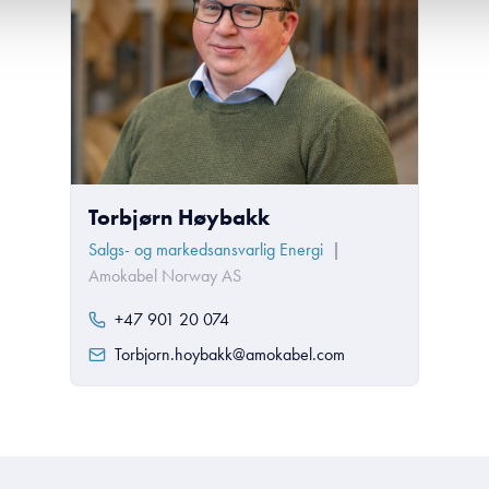
Torbjørn Høybakk
Salgs- og markedsansvarlig Energi
|
Amokabel Norway AS
+47 901 20 074
Torbjorn.hoybakk@amokabel.com