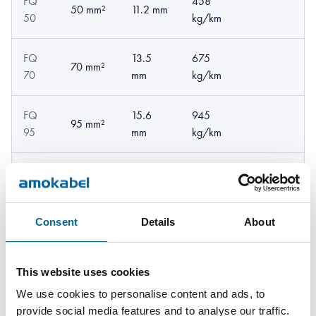
FQ
458
50 mm²
11.2 mm
50
kg/km
FQ
13.5
675
70 mm²
70
mm
kg/km
FQ
15.6
945
95 mm²
95
mm
kg/km
FQ
120
1157
17.6 mm
120
mm²
kg/km
Consent
Details
About
FQ
150
1425
19.4 mm
150
mm²
kg/km
This website uses cookies
FQ
185
1833
We use cookies to personalise content and ads, to
21.6 mm
185
mm²
kg/km
provide social media features and to analyse our traffic.