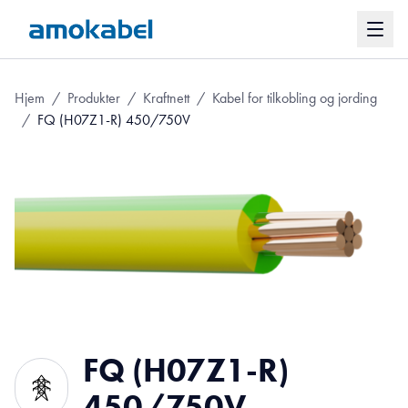
Hjem
/
Produkter
/
Kraftnett
/
Kabel for tilkobling og jording
/
FQ (H07Z1-R) 450/750V
FQ (H07Z1-R)
450/750V