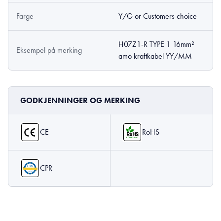
Farge
Y/G or Customers choice
H07Z1-R TYPE 1 16mm²
Eksempel på merking
amo kraftkabel YY/MM
GODKJENNINGER OG MERKING
CE
RoHS
CPR