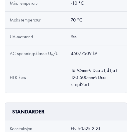
Min. temperatur
-10 °C
Maks temperatur
70 °C
UV-motstand
Yes
AC-spenningsklasse U₀/U
450/750V kV
16-95mm²: Dca-s1,d1,a1
HLR-kurs
120-500mm²: Dca-
s1a,d2,a1
STANDARDER
Konstruksjon
EN 50525-3-31