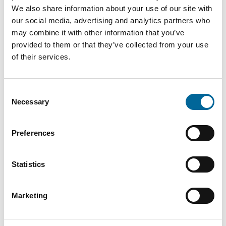
We also share information about your use of our site with
FQ
240
24.5
2341
our social media, advertising and analytics partners who
240
mm²
mm
kg/km
may combine it with other information that you’ve
provided to them or that they’ve collected from your use
of their services.
FQ
300
2965
27.4 mm
300
mm²
kg/km
Consent
FQ
400
4009
Necessary
Selection
31 mm
400
mm²
kg/km
Preferences
FQ
500
34.9
5051
500
mm²
mm
kg/km
Statistics
Marketing