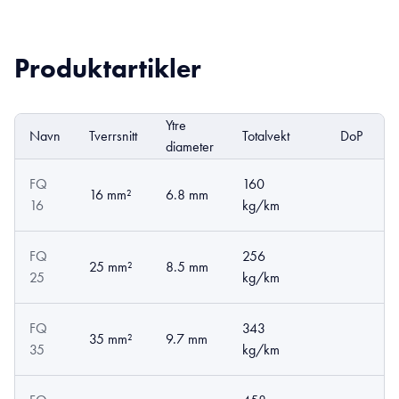
Produktartikler
Ytre
Navn
Tverrsnitt
Totalvekt
DoP
E
diameter
FQ
160
16 mm²
6.8 mm
16
kg/km
FQ
256
25 mm²
8.5 mm
25
kg/km
FQ
343
35 mm²
9.7 mm
35
kg/km