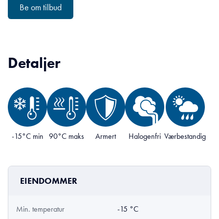
Be om tilbud
Detaljer
-15°C min
90°C maks
Armert
Halogenfri
Værbestandig
EIENDOMMER
Min. temperatur
-15 °C