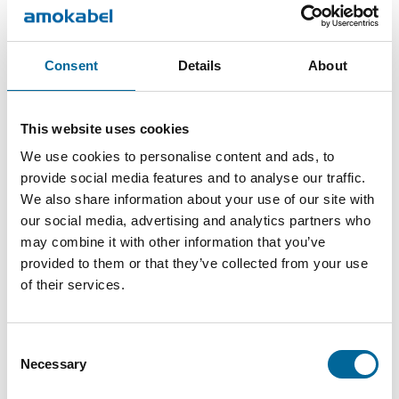
Reach
RoHS
Consent
Details
About
This website uses cookies
We use cookies to personalise content and ads, to
Produktartikler
provide social media features and to analyse our traffic.
We also share information about your use of our site with
our social media, advertising and analytics partners who
Ytre
Antall
may combine it with other information that you’ve
Navn
Totalvekt
DoP
diameter
kjerner
provided to them or that they’ve collected from your use
of their services.
TXRE
4402
3x25
57 mm
3
kg/km
(20)24kV
Consent
Necessary
Selection