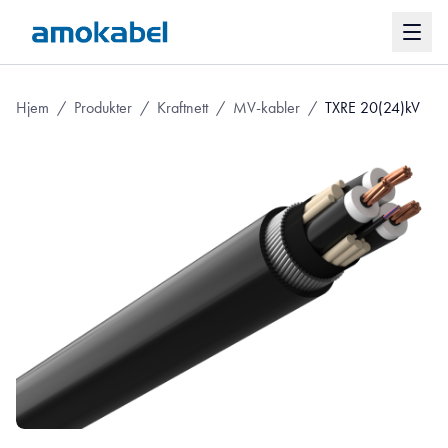
Hjem
/
Produkter
/
Kraftnett
/
MV-kabler
/
TXRE 20(24)kV