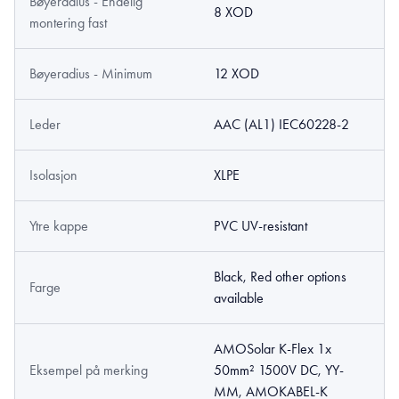
Bøyeradius - Endelig
8 XOD
montering fast
Bøyeradius - Minimum
12 XOD
Leder
AAC (AL1) IEC60228-2
Isolasjon
XLPE
Ytre kappe
PVC UV-resistant
Black, Red other options
Farge
available
AMOSolar K-Flex 1x
Eksempel på merking
50mm² 1500V DC, YY-
MM, AMOKABEL-K