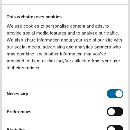
DC
This website uses cookies
AXK-R
We use cookies to personalise content and ads, to
1x150
150
20.1
529
provide social media features and to analyse our traffic.
1500V
mm²
mm
kg/km
We also share information about your use of our site with
DC
our social media, advertising and analytics partners who
may combine it with other information that you’ve
AXK-R
provided to them or that they’ve collected from your use
1x185
185
22.4
662
of their services.
1500V
mm²
mm
kg/km
DC
Consent
Necessary
Selection
AXK-R
1x240
240
848
25.1 mm
1500V
mm²
kg/km
Preferences
DC
Statistics