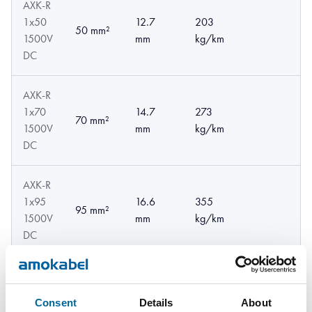
AXK-R
1x50
12.7
203
50 mm²
1500V
mm
kg/km
DC
AXK-R
1x70
14.7
273
70 mm²
1500V
mm
kg/km
DC
AXK-R
1x95
16.6
355
95 mm²
1500V
mm
kg/km
DC
AXK-R
1x120
120
18.5
445
Consent
Details
About
1500V
mm²
mm
kg/km