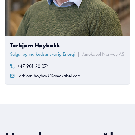
Torbjørn Høybakk
Salgs- og markedsansvarlig Energi
|
Amokabel Norway AS
+47 901 20 074
Torbjorn.hoybakk@amokabel.com