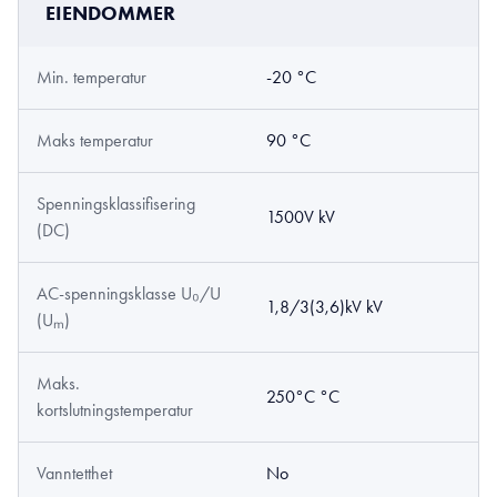
EIENDOMMER
Min. temperatur
-20 °C
Maks temperatur
90 °C
Spenningsklassifisering
1500V kV
(DC)
AC-spenningsklasse U₀/U
1,8/3(3,6)kV kV
(Uₘ)
Maks.
250°C °C
kortslutningstemperatur
Vanntetthet
No