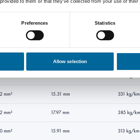
 provided to them or that they’ve collected from your use of their
verrsnitt
Ytre diameter
Totalvekt
Preferences
Statistics
0 mm²
14.44 mm
247 kg/k
0 mm²
16.44 mm
292 kg/km
Allow selection
0 mm²
17.1 mm
309 kg/k
2 mm²
15.31 mm
331 kg/km
2 mm²
17.97 mm
385 kg/k
0 mm²
15.91 mm
313 kg/km