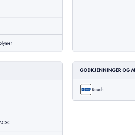
polymer
GODKJENNINGER OG M
Reach
 ACSC