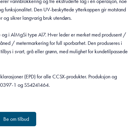
rer vannblokkering og tre ekstruderte lag i én operasjon, noe
 og funksjonalitet. Den UV-beskyttede ytterkappen gir motstand
r og sikrer langvarig bruk utendørs.
e og i AlMgSi type Al7. Hver leder er merket med produsent /
ed / metermarkering for full sporbarhet. Den produseres i
tilbys i svart, grå eller grønn, med mulighet for kundetilpassede
klarasjoner (EPD) for alle CCSX-produkter. Produksjon og
 EN50397-1 og SS4241464.
Be om tilbud