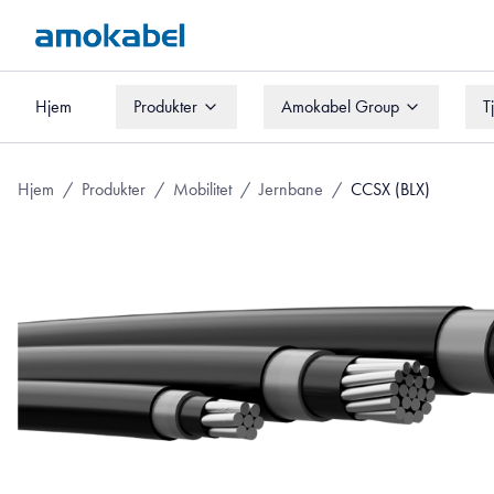
Hjem
Produkter
Amokabel Group
T
Hjem
Produkter
Amokabel Group
T
Hjem
/
Produkter
/
Mobilitet
/
Jernbane
/
CCSX (BLX)