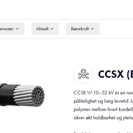
jenester
Aktuelt
Bærekraft
jenester
Aktuelt
Bærekraft
CCSX (
CCSX W 10–52 kV er en rundko
pålitelighet og lang levetid.
polymer mellom hvert kordell
sikrer økt holdbarhet og ytels