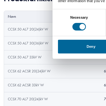
other information that you’ve
Consent
Navn
T
Necessary
Selection
CCSX 50 AL7 20(24)kV W
5
CCSX 50 AL7 30(36)kV W
5
Deny
CCSX 50 AL7 33kV W
5
CCSX 62 ACSR 20(24)kV W
6
CCSX 62 ACSR 33kV W
6
CCSX 70 AL7 20(24)kV W
7