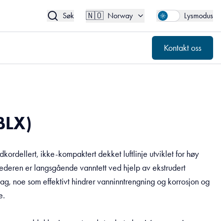
🇳🇴
Kontakt oss
Norway
🇳🇴
Søk
Norway
Lysmodus
Kontakt oss
BLX)
rdellert, ikke-kompaktert dekket luftlinje utviklet for høy
 Lederen er langsgående vanntett ved hjelp av ekstrudert
ag, noe som effektivt hindrer vanninntrengning og korrosjon og
e.