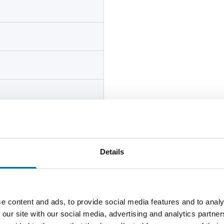
CCSX 99 AAAC 20(24)kV W
r/month, meter marking
Details
e content and ads, to provide social media features and to analy
 our site with our social media, advertising and analytics partn