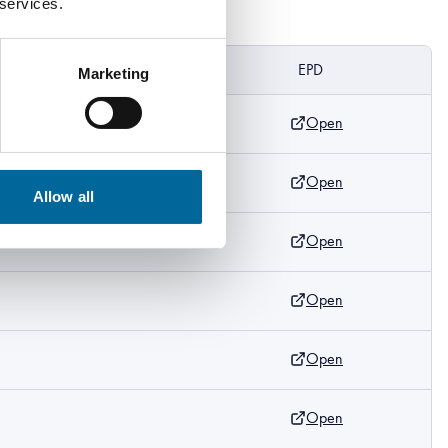
 services.
DoP
EPD
Marketing
Open
m
Open
Allow all
Open
m
Open
Open
m
Open