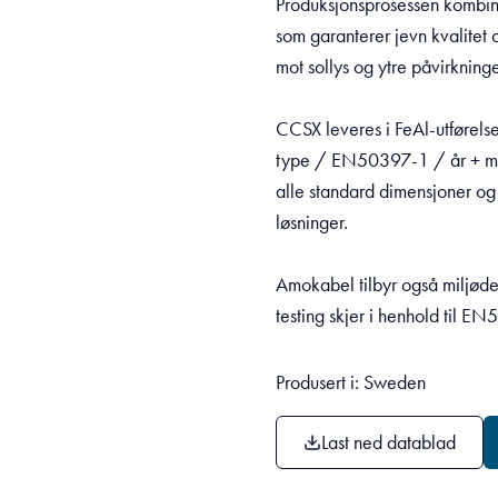
Produksjonsprosessen kombine
som garanterer jevn kvalitet
mot sollys og ytre påvirkninge
CCSX leveres i FeAl-utførels
type / EN50397-1 / år + mån
alle standard dimensjoner og 
løsninger.
Amokabel tilbyr også miljøde
testing skjer i henhold til
Produsert i: Sweden
Last ned datablad