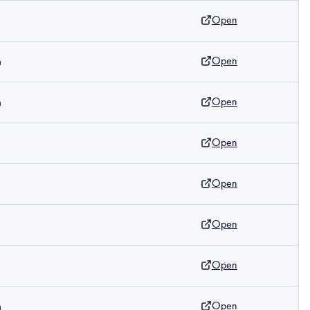
Open
m
Open
m
Open
m
Open
m
Open
Open
Open
m
Open
m