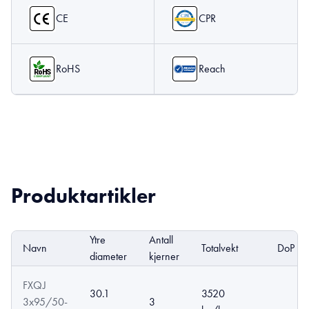
CE
CPR
RoHS
Reach
Produktartikler
Ytre
Antall
Navn
Totalvekt
DoP
diameter
kjerner
FXQJ
30.1
3520
3x95/50-
3