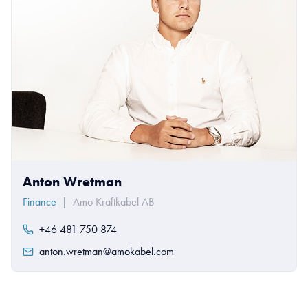
Anton Wretman
Finance
|
Amo Kraftkabel AB
+46 481 750 874
anton.wretman@amokabel.com