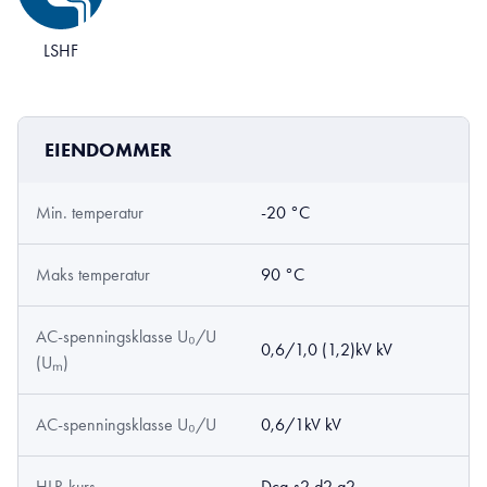
LSHF
EIENDOMMER
Min. temperatur
-20 °C
Maks temperatur
90 °C
AC-spenningsklasse U₀/U
0,6/1,0 (1,2)kV kV
(Uₘ)
AC-spenningsklasse U₀/U
0,6/1kV kV
HLR-kurs
Dca-s2,d2,a2