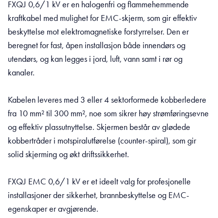
FXQJ 0,6/1 kV er en halogenfri og flammehemmende
kraftkabel med mulighet for EMC-skjerm, som gir effektiv
beskyttelse mot elektromagnetiske forstyrrelser. Den er
beregnet for fast, åpen installasjon både innendørs og
utendørs, og kan legges i jord, luft, vann samt i rør og
kanaler.
Kabelen leveres med 3 eller 4 sektorformede kobberledere
fra 10 mm² til 300 mm², noe som sikrer høy strømføringsevne
og effektiv plassutnyttelse. Skjermen består av glødede
kobbertråder i motspiralutførelse (counter-spiral), som gir
solid skjerming og økt driftssikkerhet.
FXQJ EMC 0,6/1 kV er et ideelt valg for profesjonelle
installasjoner der sikkerhet, brannbeskyttelse og EMC-
egenskaper er avgjørende.