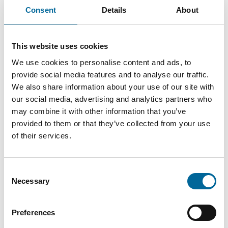
FXQJ
Consent
Details
About
26.4
1860
3x50/25-
3
mm
kg/km
S
This website uses cookies
FXQJ
We use cookies to personalise content and ads, to
28.2
2607
3x70/35-
3
provide social media features and to analyse our traffic.
mm
kg/km
S
We also share information about your use of our site with
our social media, advertising and analytics partners who
may combine it with other information that you’ve
FXQJ
4469
provided to them or that they’ve collected from your use
4x95/50-
34.1 mm
4
kg/km
of their services.
S
Consent
Necessary
Selection
Preferences