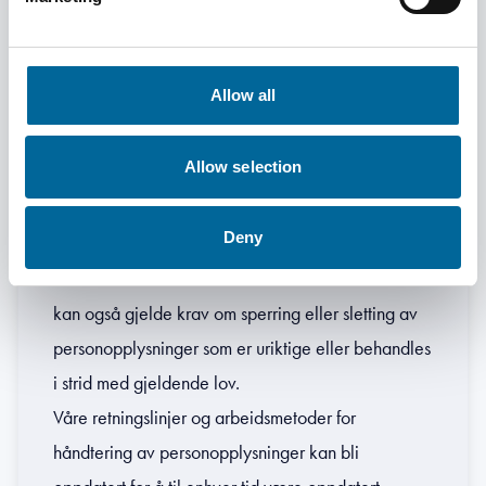
eller overfører personopplysninger til tredjeparter,
med unntak av myndighetsvedtak eller der det er
pålagt ved lov.
Allow all
Vi overfører heller ikke personopplysninger til
tredjeland, det vil si land utenfor EU/EØS.
Allow selection
Korrekthet:
Du har alltid rett til å be om informasjon om vår
Deny
behandling av personopplysninger. Ta kontakt med
oss dersom du ønsker dette. Slike henvendelser
kan også gjelde krav om sperring eller sletting av
personopplysninger som er uriktige eller behandles
i strid med gjeldende lov.
Våre retningslinjer og arbeidsmetoder for
håndtering av personopplysninger kan bli