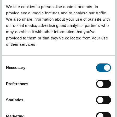
nødvendig. Når opplysningene ikke lenger er
We use cookies to personalise content and ads, to
nødvendige, slettes de. I enkelte tilfeller kan det
provide social media features and to analyse our traffic.
likevel være nødvendig å oppbevare
We also share information about your use of our site with
informasjonen videre, for eksempel av
our social media, advertising and analytics partners who
may combine it with other information that you’ve
regnskapsmessige årsaker. Vi arbeider etter en
provided to them or that they’ve collected from your use
slettepolicy som regulerer dette.
of their services.
Sikkerhet:
Vi iverksetter tekniske og organisatoriske tiltak for
Consent
å beskytte personopplysningene som behandles,
Necessary
Selection
slik at de ikke går tapt, blir ødelagt, manipulert
eller gjort tilgjengelige for uvedkommende.
Preferences
Tiltakene har som mål å oppnå et sikkerhetsnivå
Statistics
som er tilstrekkelig høyt sett i forhold til
tilgjengelige tekniske muligheter. Vi selger ikke
Marketing