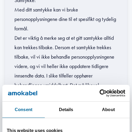
Samtykke:
Med ditt samtykke kan vi bruke
personopplysningene dine til et spesifikt og tydelig
formål.
Det er viktig å merke seg at et gitt samtykke alltid
kan trekkes tilbake. Dersom et samtykke trekkes
tilbake, vil vi ikke behandle personopplysningene
videre, og vi vil heller ikke oppdatere tidligere
innsendte data. I slike tilfeller opphører
behandlingen umiddelbart. Det må likevel
bemerkes at visse behandlinger kan være
nødvendige for å oppfylle lov eller avtale, selv om
Consent
Details
About
samtykket trekkes tilbake. Dette innebærer at vi
ikke lagrer personopplysninger lenger enn
This website uses cookies